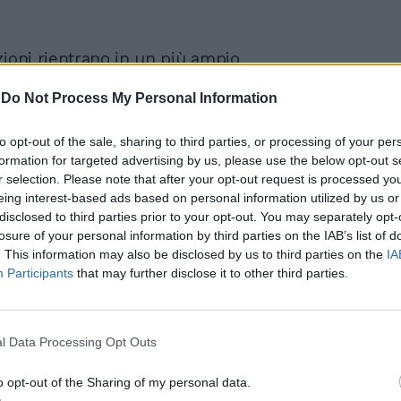
zioni rientrano in un più ampio
ento che la Procura della Repubblica di
olgendo da tempo con il ROS - Reparto
-
Do Not Process My Personal Information
della Capitale, che già nello scorso
seguito analogo provvedimento, per
to opt-out of the sale, sharing to third parties, or processing of your per
 stessa Autorità Giudiziaria, nei confronti
formation for targeted advertising by us, please use the below opt-out s
r selection. Please note that after your opt-out request is processed y
esidente nella provincia di Lecce, molto
eing interest-based ads based on personal information utilized by us or
tter.
disclosed to third parties prior to your opt-out. You may separately opt-
losure of your personal information by third parties on the IAB’s list of
. This information may also be disclosed by us to third parties on the
IA
Participants
that may further disclose it to other third parties.
l Data Processing Opt Outs
Mattarella in allarme per
o opt-out of the Sharing of my personal data.
AstraZeneca: il