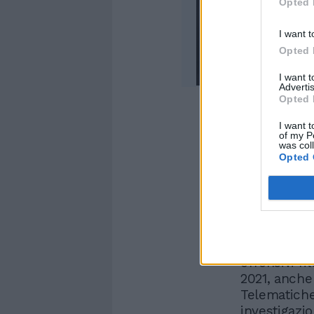
Opted 
I want t
Opted 
I want 
Advertis
Opted 
I want t
of my P
was col
Opted 
Le investig
rilevare la
offensive n
appaiono fru
aggressione 
Numerosi so
offensivi ri
2021, anche 
Telematiche
investigazio