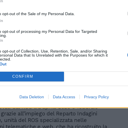
In
retroscena dei contatti
riservati con Draghi
o opt-out of the Sale of my Personal Data.
In
to opt-out of processing my Personal Data for Targeted
ing.
In
o opt-out of Collection, Use, Retention, Sale, and/or Sharing
ersonal Data that Is Unrelated with the Purposes for which it
lected.
Out
azioni più recenti hanno consentito di
 diffusione nel web di plurime condotte
CONFIRM
ei confronti del Capo dello Stato, che
tto di una elaborata strategia di
alle più alte Istituzioni del Paese.
Data Deletion
Data Access
Privacy Policy
no stati i post e i contenuti multimediali
levati dal ROS tra aprile 2020 e febbraio
grazie all’impiego del Reparto Indagini
, unità del ROS specializzata nelle
ni telematiche e web, che ha ricostruito la