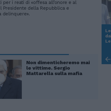
i per i reati di «offesa all’onore e al
el Presidente della Repubblica e
a delinquere».
Le
da
Rudy Giuliani a Come States?
Le
Trump, Meloni e la strategia
americana
Non dimenticheremo mai
le vittime. Sergio
Mattarella sulla mafia