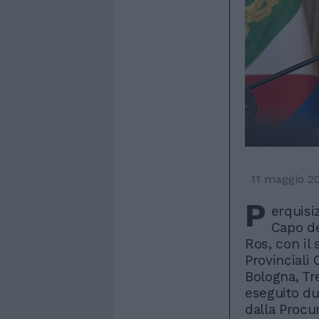
11 maggio 2
P
erquisiz
Capo del
Ros, con il
Provinciali 
Bologna, Tr
eseguito du
dalla Procu