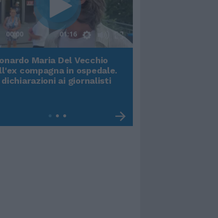
00:00
01:16
onardo Maria Del Vecchio
Terremoto, viene g
ll'ex compagna in ospedale.
video impressiona
 dichiarazioni ai giornalisti