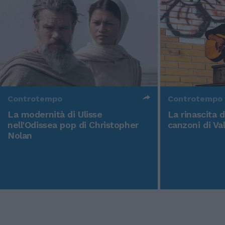
Controtempo
Controtempo
La modernità di Ulisse
La rinascita 
nell'Odissea pop di Christopher
canzoni di Va
Nolan