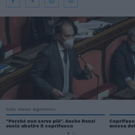
Sullo stesso argomento:
"Perché non serve più". Anche Renzi
Coprifuoco
vuole abolire il coprifuoco
mossa del