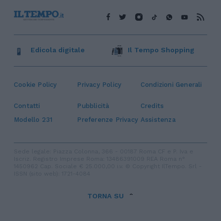
Edicola digitale
Il Tempo Shopping
Cookie Policy
Privacy Policy
Condizioni Generali
Contatti
Pubblicità
Credits
Modello 231
Preferenze Privacy
Assistenza
Sede legale: Piazza Colonna, 366 - 00187 Roma CF e P. Iva e
Iscriz. Registro Imprese Roma: 13486391009 REA Roma n°
1450962 Cap. Sociale € 25.000,00 i.v. © Copyright IlTempo. Srl -
ISSN (sito web): 1721-4084
TORNA SU