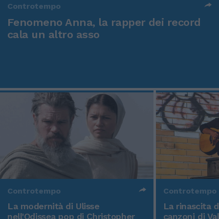
Controtempo
Fenomeno Anna, la rapper dei record
cala un altro asso
Controtempo
Controtempo
La modernità di Ulisse
La rinascita 
nell'Odissea pop di Christopher
canzoni di Va