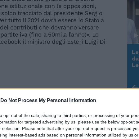
ne istituzionale con le opposizioni,
 solco tracciato dal presidente Sergio
Per tutto il 2021 dovrà essere lo Stato a
o dei contributi che dovranno versare
artite iva (fino a 50mila l’anno)». Lo
cebook il ministro degli Esteri Luigi Di
Le
da
Rudy Giuliani a Come States?
Le
Trump, Meloni e la strategia
americana
-
Do Not Process My Personal Information
orando per trovare convergenza su questo
to opt-out of the sale, sharing to third parties, or processing of your per
to, attraverso un dialogo responsabile e
formation for targeted advertising by us, please use the below opt-out s
 con tutte le forze politiche in Parlamento
r selection. Please note that after your opt-out request is processed y
- davanti a una crisi non esistono
eing interest-based ads based on personal information utilized by us or