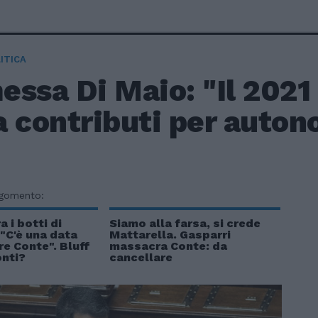
ITICA
ssa Di Maio: "Il 2021
 contributi per auton
rgomento:
 i botti di
Siamo alla farsa, si crede
"C'è una data
Mattarella. Gasparri
re Conte". Bluff
massacra Conte: da
onti?
cancellare