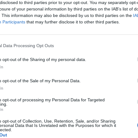
litiche, ma servono solamente fatti
disclosed to third parties prior to your opt-out. You may separately opt-
losure of your personal information by third parties on the IAB’s list of
 aiutare chi si trova in difficoltà e, in
. This information may also be disclosed by us to third parties on the
IA
 le categorie più colpite, come appunto le
Participants
that may further disclose it to other third parties.
 gli artigiani, i commercianti e gli autonomi.
alia gioca da squadra, vince sempre. Avanti
l Data Processing Opt Outs
o opt-out of the Sharing of my personal data.
In
o opt-out of the Sale of my Personal Data.
In
to opt-out of processing my Personal Data for Targeted
ing.
In
o opt-out of Collection, Use, Retention, Sale, and/or Sharing
ersonal Data that Is Unrelated with the Purposes for which it
lected.
Out