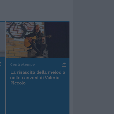
Controtempo
La rinascita della melodia
nelle canzoni di Valerio
Piccolo