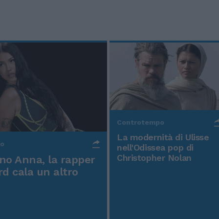
Controtempo
La modernità di Ulisse
po
nell'Odissea pop di
Christopher Nolan
o Anna, la rapper
rd cala un altro