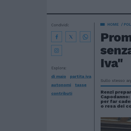
HOME
POL
Condividi:
Prome
senza
Iva"
Esplora:
di maio
partita iva
Sullo stesso a
autonomi
tasse
Renzi prepara
contributi
Capodanno: 
per far cade
o resa dei c