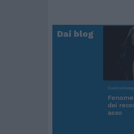
Dai blog
Controtem
Fenomen
dei reco
asso