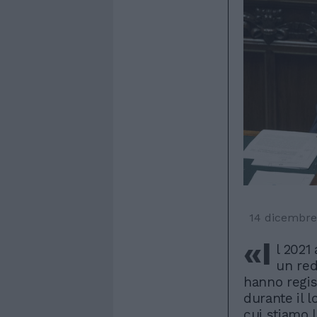
14 dicembre
«I
l 2021
un red
hanno regis
durante il 
cui stiamo 