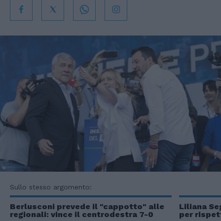
Sullo stesso argomento:
Berlusconi prevede il "cappotto" alle
Liliana Se
regionali: vince il centrodestra 7-0
per rispe