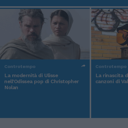
Controtempo
Controtempo
La modernità di Ulisse
La rinascita 
nell'Odissea pop di Christopher
canzoni di Va
Nolan