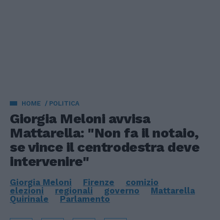
HOME
POLITICA
Giorgia Meloni avvisa
Mattarella: "Non fa il notaio,
se vince il centrodestra deve
intervenire"
Giorgia Meloni
Firenze
comizio
elezioni
regionali
governo
Mattarella
Quirinale
Parlamento