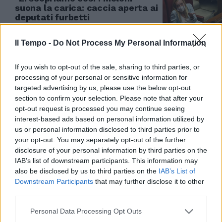
suona la carica: caccia aperta ai
deputati furbetti
09/08/2020
Il Tempo -
Do Not Process My Personal Information
IL SIPARIETTO
If you wish to opt-out of the sale, sharing to third parties, or
Il prete improvvisato "benedice"
processing of your personal or sensitive information for
il Parlamento. Speriamo che
targeted advertising by us, please use the below opt-out
funzioni...
section to confirm your selection. Please note that after your
opt-out request is processed you may continue seeing
08/08/2020
interest-based ads based on personal information utilized by
us or personal information disclosed to third parties prior to
TUTTI AL MARE
your opt-out. You may separately opt-out of the further
disclosure of your personal information by third parties on the
Avevano scherzato, le ferie degli
IAB’s list of downstream participants. This information may
onorevoli sono salve
also be disclosed by us to third parties on the
IAB’s List of
03/08/2020
Downstream Participants
that may further disclose it to other
third parties.
EROINA
Personal Data Processing Opt Outs