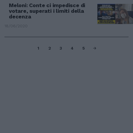
Meloni: Conte ci impedisce di
votare, superati i limiti della
decenza
18/06/2020
1
2
3
4
5