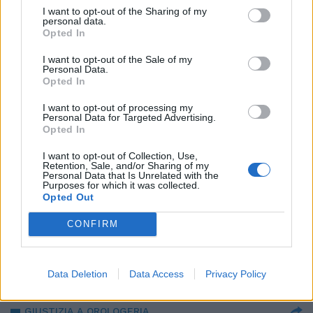
Super Meloni spopola sul web
I want to opt-out of the Sharing of my
con la sfuriata a Conte. E ride
personal data.
pure lei
Opted In
31/07/2020
I want to opt-out of the Sale of my
Personal Data.
Opted In
CONFESSIONI
I want to opt-out of processing my
Le pagelle di Cicciolina: Conte
Personal Data for Targeted Advertising.
bocciato, bene Zaia e Sgarbi. "I
Opted In
politici e quei pizzini sulle mie
mutandine..."
I want to opt-out of Collection, Use,
Retention, Sale, and/or Sharing of my
26/07/2020
Personal Data that Is Unrelated with the
Purposes for which it was collected.
Opted Out
VACANZE DI LAVORO
CONFIRM
Il Covid fa cadere il tabù:
onorevoli senza ferie
12/07/2020
Data Deletion
Data Access
Privacy Policy
GIUSTIZIA A OROLOGERIA