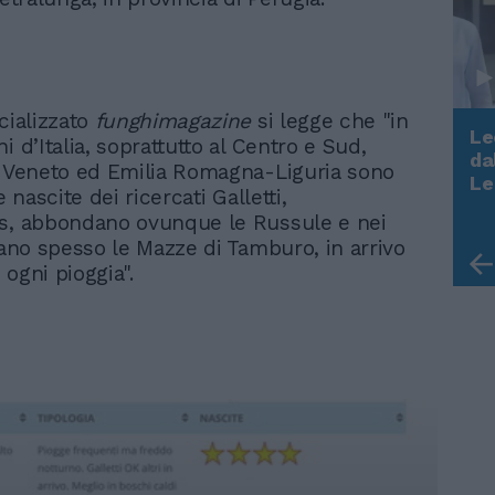
cializzato
funghimagazine
si legge che "in
Le
i d’Italia, soprattutto al Centro e Sud,
da
n Veneto ed Emilia Romagna-Liguria sono
Rudy Giuliani a Come States?
Le
e nascite dei ricercati Galletti,
Trump, Meloni e la strategia
s, abbondano ovunque le Russule e nei
americana
vano spesso le Mazze di Tamburo, in arrivo
ogni pioggia".