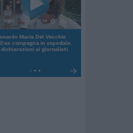
00:00
01:16
onardo Maria Del Vecchio
Terremoto, viene g
ll'ex compagna in ospedale.
video impressiona
 dichiarazioni ai giornalisti