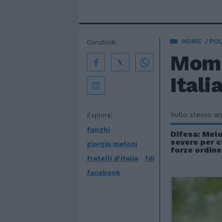
HOME
POL
Condividi:
Momen
Itali
Sullo stesso a
Esplora:
funghi
Difesa: Melo
severe per c
giorgia meloni
forze ordine
fratelli d'italia
fdi
facebook