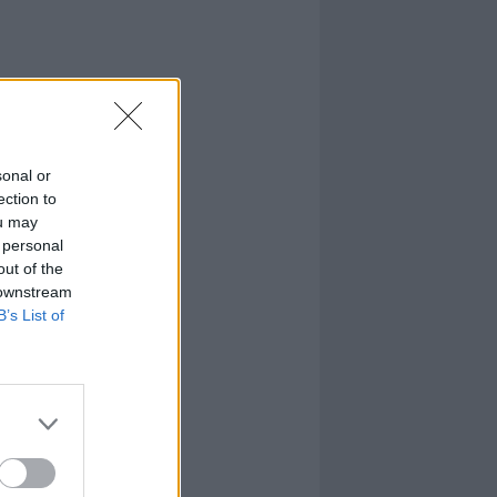
sonal or
ection to
ou may
 personal
out of the
 downstream
B’s List of