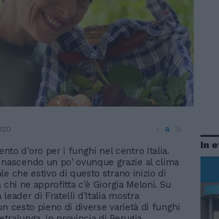
a
a
020
a
In 
to d'oro per i funghi nel centro Italia.
 nascendo un po' ovunque grazie al clima
le che estivo di questo strano inizio di
 chi ne approfitta c'è Giorgia Meloni. Su
leader di Fratelli d'Italia mostra
un cesto pieno di diverse varietà di funghi
ietralunga, in provincia di Perugia.