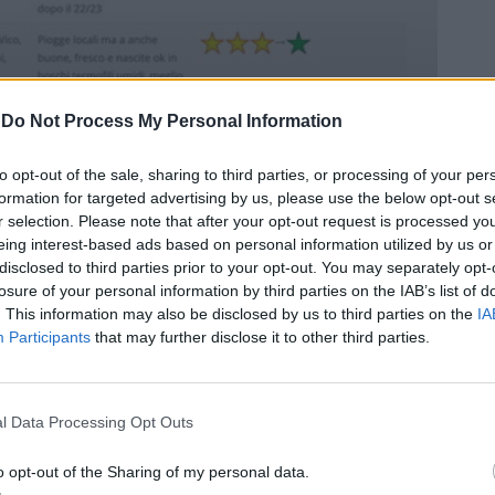
-
Do Not Process My Personal Information
to opt-out of the sale, sharing to third parties, or processing of your per
formation for targeted advertising by us, please use the below opt-out s
r selection. Please note that after your opt-out request is processed y
eing interest-based ads based on personal information utilized by us or
disclosed to third parties prior to your opt-out. You may separately opt-
losure of your personal information by third parties on the IAB’s list of
. This information may also be disclosed by us to third parties on the
IA
Participants
that may further disclose it to other third parties.
I funghi Porcini Estatini ma anche dei
ni aereus si trovano discretamente bene
l Data Processing Opt Outs
e Sud con fulcro delle nascite in Toscana e
prattutto in Sila. Naturalmente i primi
o opt-out of the Sharing of my personal data.
 presenti solo in boschi termofili di bassa