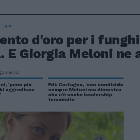
ITICA
to d'oro per i funghi
a. E Giorgia Meloni ne 
rgomento:
ni, 'pene più
Fdi: Carfagna, 'non condivido
hi aggredisce
sempre Meloni ma dimostra
'
che c'è anche leadership
femminile'