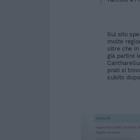
Sul sito spe
molte region
oltre che i
già partire l
Cantharellu
prati si tro
subito dopo 