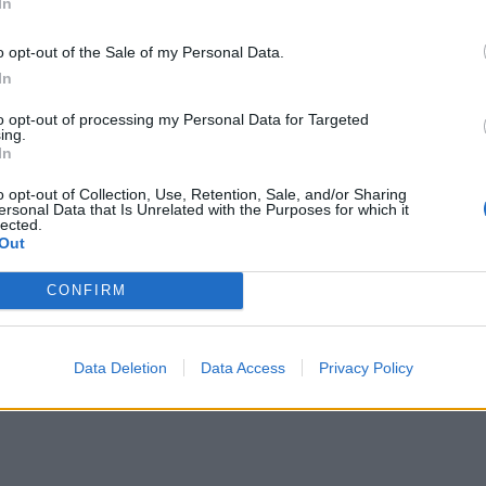
In
ezza del periodo che in molti lettori
ndo notare e di cui abbiamo tenuto conto
o opt-out of the Sale of my Personal Data.
e nascite funghi regionali, sono i primi
In
scite di Porcini edulis. Funghi prettamente
e però, in particolari condizioni
to opt-out of processing my Personal Data for Targeted
come quella attuale, possono comparire
ing.
In
 a Giugno. Non si tratta di una norma e
l’avvio di stagione ma semplicemente di
o opt-out of Collection, Use, Retention, Sale, and/or Sharing
i confusione ad opera dei Porcini edulis
ersonal Data that Is Unrelated with the Purposes for which it
lected.
 caldo di aprile e maggio, con gli shock
Out
seguenti le piogge fredde e grandinate,
rrivo anticipato dell’autunno".
CONFIRM
Data Deletion
Data Access
Privacy Policy