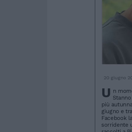
20 giugno 2
U
n momen
Stanno
più autunna
giugno e tra
Facebook la 
sorridente 
raccolti a P