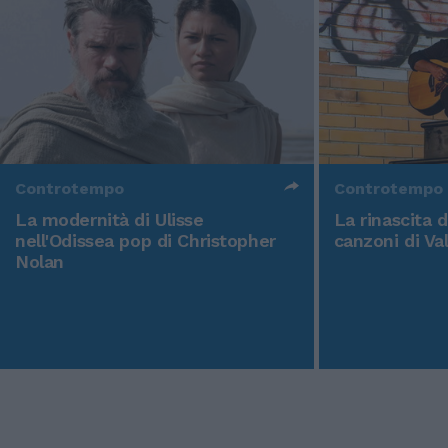
Controtempo
Controtempo
La modernità di Ulisse
La rinascita 
nell'Odissea pop di Christopher
canzoni di Va
Nolan