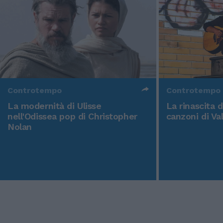
Controtempo
Controtempo
La modernità di Ulisse
La rinascita 
nell'Odissea pop di Christopher
canzoni di Va
Nolan