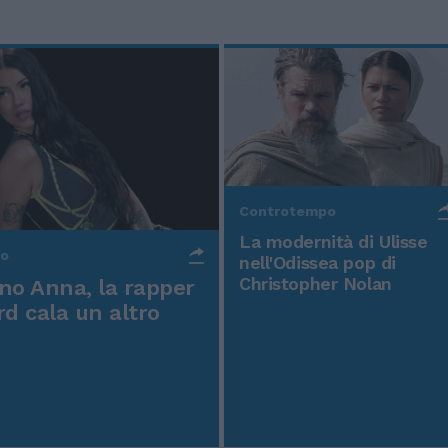
Controtempo
La modernità di Ulisse
po
nell'Odissea pop di
Christopher Nolan
o Anna, la rapper
rd cala un altro