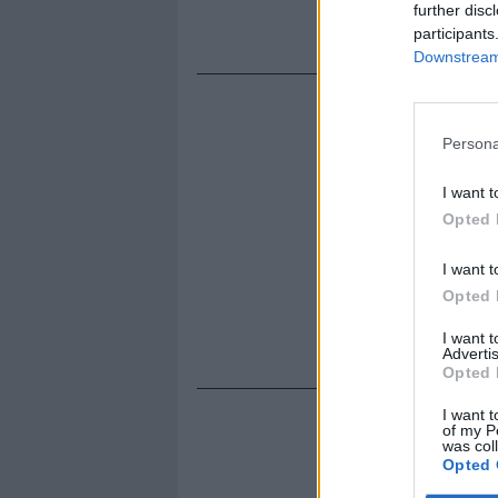
direzione n
further disc
posizione", 
participants
Downstream 
Persona
I want t
Opted 
I want t
Opted 
I want 
Advertis
Opted 
I want t
of my P
was col
Opted 