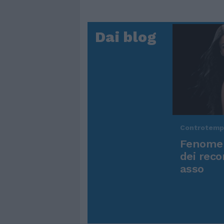
Dai blog
Controtem
Fenomen
dei reco
asso