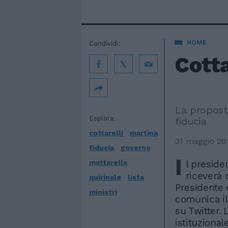
HOME
Condividi:
Cotta
La proposta
Esplora:
fiducia
cottarelli
martina
31 maggio 20
fiducia
governo
I
mattarella
l preside
riceverà 
quirinale
lista
Presidente d
ministri
comunica il 
su Twitter. 
istituzional