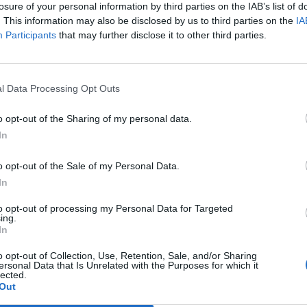
azionale dei prossimi giorni questa
losure of your personal information by third parties on the IAB’s list of
ha aggiunto.
. This information may also be disclosed by us to third parties on the
IA
Participants
that may further disclose it to other third parties.
Le
da
Rudy Giuliani a Come States?
Le
l Data Processing Opt Outs
Trump, Meloni e la strategia
americana
o opt-out of the Sharing of my personal data.
In
o opt-out of the Sale of my Personal Data.
In
to opt-out of processing my Personal Data for Targeted
ing.
In
o opt-out of Collection, Use, Retention, Sale, and/or Sharing
ersonal Data that Is Unrelated with the Purposes for which it
lected.
Out