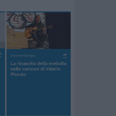
Controtempo
La rinascita della melodia
nelle canzoni di Valerio
Piccolo