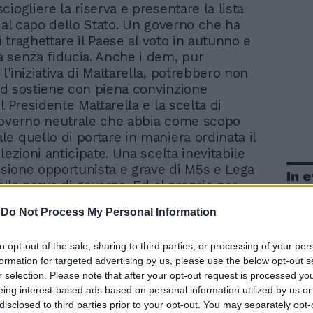
iogliere la riserva e presentare la lista
i al capo dello Stato. Un governo che ha
di traghettare il Paese al voto in autunno e
 senza fiducia. Anche i dem, pur
'iniziativa di Mattarella, potrebbero non
l Pd sostiene con piena convinzione
l Presidente Mattarella e la scelta di
governo neutrale che abbia come scopo
e quello di portare in maniera ordinata il
lezioni anticipate. Una scelta inevitabile
cisione opportunista e grave di M5s e Lega
In 
 alla prova di governo. Ed e' proprio per
lo scopo preciso del governo e la sua
-
Do Not Process My Personal Information
eutralita' politica che penso sia
e il Pd si astenga sul voto di fiducia alle
to opt-out of the sale, sharing to third parties, or processing of your per
tando anche cosi' ogni
formation for targeted advertising by us, please use the below opt-out s
zazione di sorta", ha dichiarato il
r selection. Please note that after your opt-out request is processed y
Pd, Maurizo Martina, durante la riunione
eing interest-based ads based on personal information utilized by us or
Democratico alla Camera. "Proporro' alla
disclosed to third parties prior to your opt-out. You may separately opt-