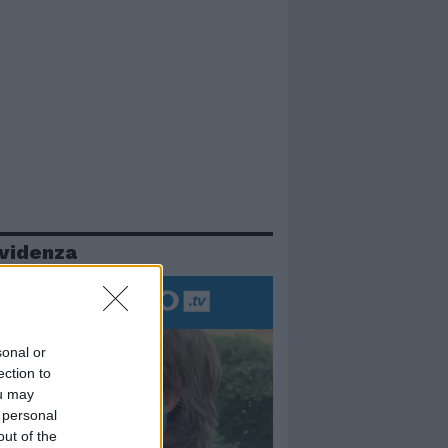
evidenza
sonal or
ection to
ou may
 personal
out of the