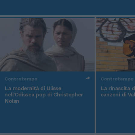
Controtempo
Controtempo
La modernità di Ulisse
La rinascita 
nell'Odissea pop di Christopher
canzoni di Va
Nolan