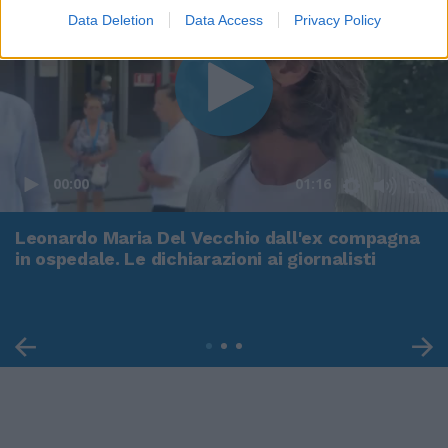
Data Deletion
Data Access
Privacy Policy
00:00
01:16
Leonardo Maria Del Vecchio dall'ex compagna
in ospedale. Le dichiarazioni ai giornalisti