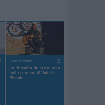
Controtempo
La rinascita della melodia
nelle canzoni di Valerio
Piccolo