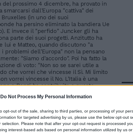
 del prossimo 4 dicembre, ha provato in
 a smarcarsi dall'Europa "cattiva" dei
 Bruxelles (in uno dei suoi
onde ha persino eliminato la bandiera Ue
). E invece il "perfido" Juncker gli ha
na parte dei suoi progetti. Anzitutto ha
e lui e Matteo, quando discutono "a
i i problemi dell'Europa" non la pensano
amente: "Siamo d'accordo". Poi ha fatto la
zione di voto: "Non so se sarei utile a
o che vorrei che vincesse il Sì. Mi limito
on vorrei vincesse il No. L'Italia è una
one e Renzi ha contribuito a questo.
In 
etterlo".
-
Do Not Process My Personal Information
to opt-out of the sale, sharing to third parties, or processing of your per
formation for targeted advertising by us, please use the below opt-out s
r selection. Please note that after your opt-out request is processed y
eing interest-based ads based on personal information utilized by us or