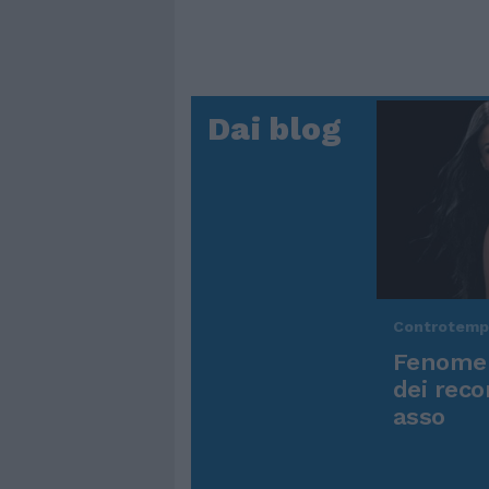
Dai blog
Controtem
Fenomen
dei reco
asso