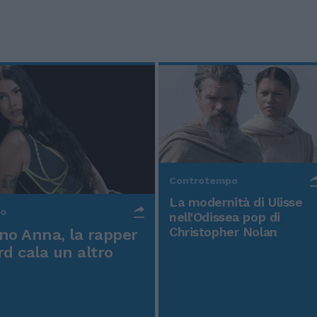
Controtempo
La modernità di Ulisse
po
nell'Odissea pop di
Christopher Nolan
o Anna, la rapper
rd cala un altro