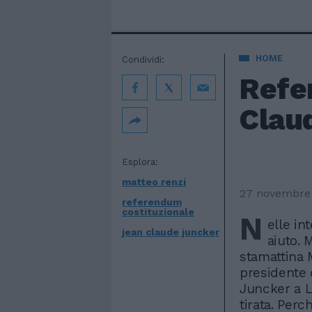
HOME
Condividi:
Refe
Claud
Esplora:
matteo renzi
27 novembre
referendum
costituzionale
N
elle in
jean claude juncker
aiuto.
stamattina M
presidente
Juncker a L
tirata. Perc