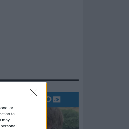
evidenza
sonal or
ection to
ou may
 personal