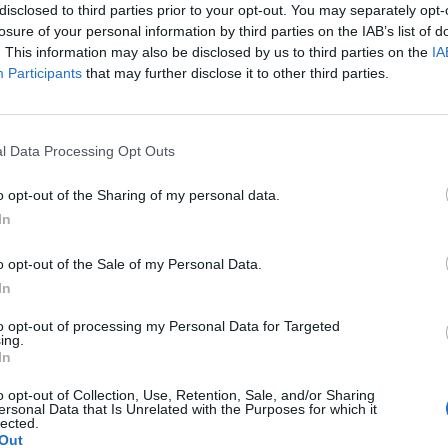
disclosed to third parties prior to your opt-out. You may separately opt-
losure of your personal information by third parties on the IAB’s list of
. This information may also be disclosed by us to third parties on the
IA
Participants
that may further disclose it to other third parties.
Le
da
l Data Processing Opt Outs
Rudy Giuliani a Come States?
Le
Trump, Meloni e la strategia
o opt-out of the Sharing of my personal data.
americana
In
o opt-out of the Sale of my Personal Data.
In
to opt-out of processing my Personal Data for Targeted
ing.
In
o opt-out of Collection, Use, Retention, Sale, and/or Sharing
ersonal Data that Is Unrelated with the Purposes for which it
lected.
Out