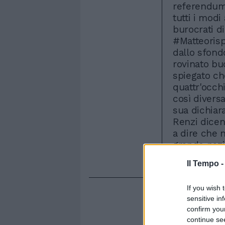
referendum
tutti i modi
burocrati di
#Matteorisp
dallo sfondo
rovinato buo
spiegato ch
quattr'occh
così divers
sua dichiara
Renzi dicend
a dire che n
grande nazi
Bisogna amm
Il Tempo 
If you wish 
sensitive in
confirm you
continue se