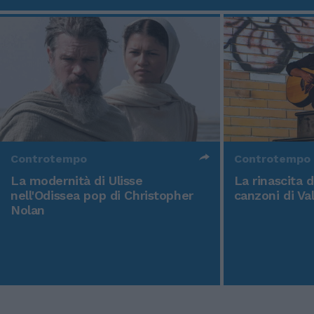
Controtempo
Controtempo
La modernità di Ulisse
La rinascita 
nell'Odissea pop di Christopher
canzoni di Va
Nolan