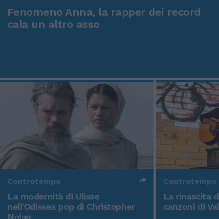
Fenomeno Anna, la rapper dei record
cala un altro asso
Controtempo
Controtempo
La modernità di Ulisse
La rinascita 
nell'Odissea pop di Christopher
canzoni di Va
Nolan