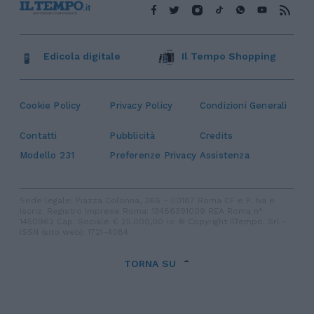
Edicola digitale
Il Tempo Shopping
Cookie Policy
Privacy Policy
Condizioni Generali
Contatti
Pubblicità
Credits
Modello 231
Preferenze Privacy
Assistenza
Sede legale: Piazza Colonna, 366 - 00187 Roma CF e P. Iva e
Iscriz. Registro Imprese Roma: 13486391009 REA Roma n°
1450962 Cap. Sociale € 25.000,00 i.v. © Copyright IlTempo. Srl -
ISSN (sito web): 1721-4084
TORNA SU