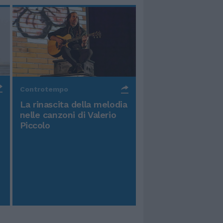
Controtempo
La rinascita della melodia
nelle canzoni di Valerio
Piccolo