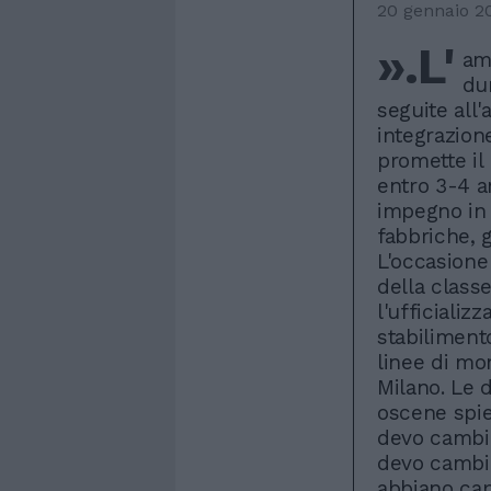
20 gennaio 2
».L'
am
du
seguite all
integrazion
promette il 
entro 3-4 a
impegno in 
fabbriche, g
L'occasione
della classe
l'ufficializ
stabilimento
linee di mon
Milano. Le d
oscene spie
devo cambiar
devo cambiar
abbiano cap