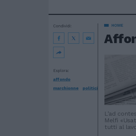
HOME
Condividi:
Affon
Esplora:
affondo
marchionne
politici
L'ad contes
Melfi «Usa
tutti al lav