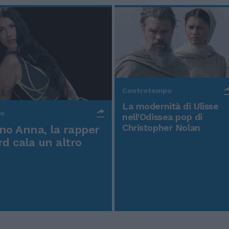
Controtempo
La modernità di Ulisse
po
nell'Odissea pop di
Christopher Nolan
o Anna, la rapper
rd cala un altro