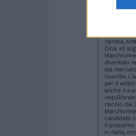
per colmare 
situazione 
dell'auto e
difficile,«i
semestre po
ripresa. An
Cina. «Il so
Marchionne 
diventato r
dal mercato
riusciti». L
per il setto
anche il su
«squilibrat
rischio dai 
Marchionne 
candidato c
il prossimo
in Italia, c