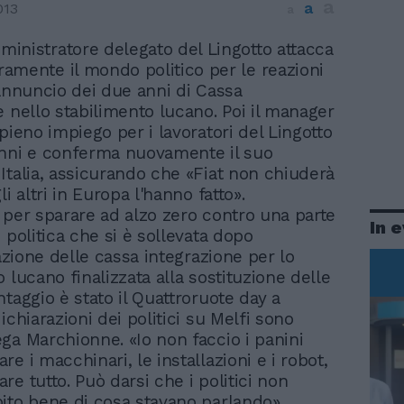
a
a
013
a
ministratore delegato del Lingotto attacca
ramente il mondo politico per le reazioni
'annuncio dei due anni di Cassa
e nello stabilimento lucano. Poi il manager
pieno impiego per i lavoratori del Lingotto
nni e conferma nuovamente il suo
Italia, assicurando che «Fiat non chiuderà
li altri in Europa l'hanno fatto».
 per sparare ad alzo zero contro una parte
In 
 politica che si è sollevata dopo
zazione delle cassa integrazione per lo
 lucano finalizzata alla sostituzione delle
taggio è stato il Quattroruote day a
ichiarazioni dei politici su Melfi sono
ga Marchionne. «Io non faccio i panini
e i macchinari, le installazioni e i robot,
e tutto. Può darsi che i politici non
ito bene di cosa stavano parlando»