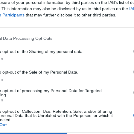
Jeep per il mercato cinese che tra diciotto
losure of your personal information by third parties on the IAB’s list of
no prodotte con Gac. Piazza Affari premia
. This information may also be disclosed by us to third parties on the
IA
Participants
that may further disclose it to other third parties.
e e il titolo del Lingotto chiude in crescita
Mentre lascia il convegno Marchionne non
 tentazione di rispondere alle pesanti
scitate dal provvedimento annunciato a
l Data Processing Opt Outs
non faccio panini - afferma - devo
macchinari, devo cambiare tutto». Ricorda
o opt-out of the Sharing of my personal data.
ilimento di Grugliasco, che sarà
In
il 30 gennaio, è rimasto chiuso per
e linee per produrre la Maserati
o opt-out of the Sale of my Personal Data.
e. «È assolutamente normale. Uno che
In
minimo di auto sa benissimo che per
to opt-out of processing my Personal Data for Targeted
na vettura all'altra devo ristrutturare lo
ing.
o, non ho scelta». Marchionne non si
In
con Pierluigi Bersani né con Mario Monti:
o opt-out of Collection, Use, Retention, Sale, and/or Sharing
governativa, non abbiamo mai fatto scelte,
ersonal Data that Is Unrelated with the Purposes for which it
o in discorsi politici. So benissimo quel
lected.
Out
ario per far ripartire Fiat.
mente ci dobbiamo prendere un impegno