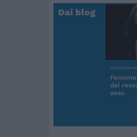
Dai blog
Controtem
Fenomen
dei reco
asso