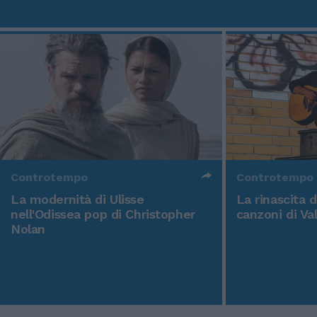
Controtempo
Controtempo
La modernità di Ulisse
La rinascita 
nell'Odissea pop di Christopher
canzoni di Va
Nolan