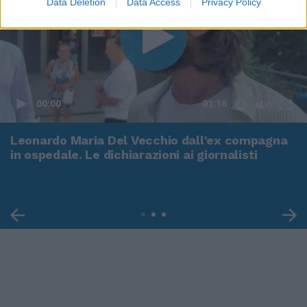
Data Deletion
Data Access
Privacy Policy
00:00
01:16
Leonardo Maria Del Vecchio dall'ex compagna
in ospedale. Le dichiarazioni ai giornalisti