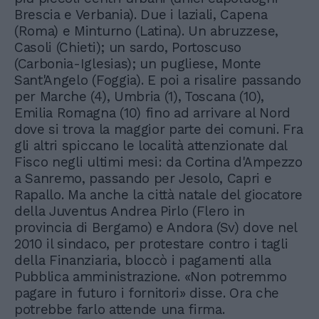
Brescia e Verbania). Due i laziali, Capena
(Roma) e Minturno (Latina). Un abruzzese,
Casoli (Chieti); un sardo, Portoscuso
(Carbonia-Iglesias); un pugliese, Monte
Sant'Angelo (Foggia). E poi a risalire passando
per Marche (4), Umbria (1), Toscana (10),
Emilia Romagna (10) fino ad arrivare al Nord
dove si trova la maggior parte dei comuni. Fra
gli altri spiccano le località attenzionate dal
Fisco negli ultimi mesi: da Cortina d'Ampezzo
a Sanremo, passando per Jesolo, Capri e
Rapallo. Ma anche la città natale del giocatore
della Juventus Andrea Pirlo (Flero in
provincia di Bergamo) e Andora (Sv) dove nel
2010 il sindaco, per protestare contro i tagli
della Finanziaria, bloccò i pagamenti alla
Pubblica amministrazione. «Non potremmo
pagare in futuro i fornitori» disse. Ora che
potrebbe farlo attende una firma.