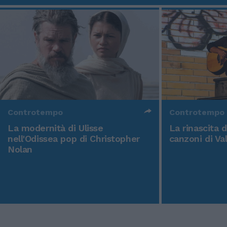
Controtempo
Controtempo
La modernità di Ulisse
La rinascita 
nell'Odissea pop di Christopher
canzoni di Va
Nolan