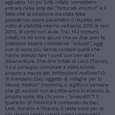
agguato». Un po' tutti, infatti, vorrebbero
entrare nella lista dei "fortunati vincitori" e il
fatto che la selezione sia stata fatta
prendendo come parametro il rispetto del
patto di stabilità interno nell'anno 2010 (e non
2011), di certo non aiuta. Tra i 143 comuni,
infatti, ce ne sono alcuni che se due anni fa
potevano essere considerati "virtuosi", oggi
non lo sono più. Senza contare quelli che
hanno dovuto fare i conti con ben altre
disavventure. Che dire infatti di Leini (Torino),
il cui consiglio comunale è stato sciolto
proprio a marzo per infiltrazioni mafiose? O
di Arenzano (Ge), oggetto di indagini per lo
stesso motivo? Insomma, è legittimo pensare
che gli esclusi non accetteranno in silenzio la
propria sorte. Ma chi sono i "prescelti"? Il
quartetto di Province è composto da Bari,
Lodi, Sondrio e Vicenza. Il resto sono per lo
più piccoli centri urbani (unici capoluoghi