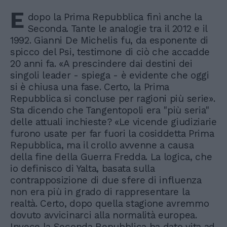
E
dopo la Prima Repubblica finì anche la
Seconda. Tante le analogie tra il 2012 e il
1992. Gianni De Michelis fu, da esponente di
spicco del Psi, testimone di ciò che accadde
20 anni fa. «A prescindere dai destini dei
singoli leader - spiega - è evidente che oggi
si è chiusa una fase. Certo, la Prima
Repubblica si concluse per ragioni più serie».
Sta dicendo che Tangentopoli era "più seria"
delle attuali inchieste? «Le vicende giudiziarie
furono usate per far fuori la cosiddetta Prima
Repubblica, ma il crollo avvenne a causa
della fine della Guerra Fredda. La logica, che
io definisco di Yalta, basata sulla
contrapposizione di due sfere di influenza
non era più in grado di rappresentare la
realtà. Certo, dopo quella stagione avremmo
dovuto avvicinarci alla normalità europea.
Invece la Seconda Repubblica ha dato vita ad