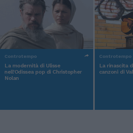
Controtempo
Controtempo
La modernità di Ulisse
La rinascita 
nell'Odissea pop di Christopher
canzoni di Va
Nolan