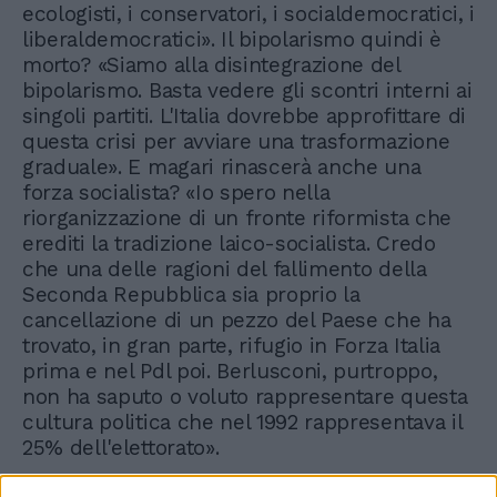
ecologisti, i conservatori, i socialdemocratici, i
liberaldemocratici». Il bipolarismo quindi è
morto? «Siamo alla disintegrazione del
bipolarismo. Basta vedere gli scontri interni ai
singoli partiti. L'Italia dovrebbe approfittare di
questa crisi per avviare una trasformazione
graduale». E magari rinascerà anche una
forza socialista? «Io spero nella
riorganizzazione di un fronte riformista che
erediti la tradizione laico-socialista. Credo
che una delle ragioni del fallimento della
Seconda Repubblica sia proprio la
cancellazione di un pezzo del Paese che ha
trovato, in gran parte, rifugio in Forza Italia
prima e nel Pdl poi. Berlusconi, purtroppo,
non ha saputo o voluto rappresentare questa
cultura politica che nel 1992 rappresentava il
25% dell'elettorato».