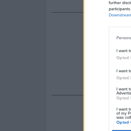
il coccodril
further disc
participants
Downstream 
Persona
I want t
Opted 
I want t
Opted 
I want 
Advertis
Opted 
I want t
of my P
was col
Opted 