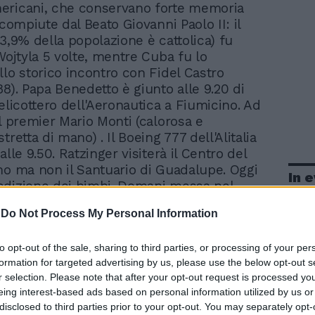
mericani, che conservano forte memoria
 compiute dal Beato Giovanni Paolo II: il
83,9% della popolazione è cattolica) fu
Wojtyla 5 volte, mentre Cuba fu lo
llo storico incontro con Fidel Castro
88). Papa Benedetto è giunto alle 9.20 di
elicottero dell'Aeronautica a Fiumicino. Ad
il premier Mario Monti (calorosa e
tretta di mano) . Il Boeing 777 dell'Alitalia
alle 9.50. Ratzinger visiterà il Centro del
mo ma non il Santuario di Guadalupe. Oggi
In 
edizione dei bimbi. Domani messa nel
icentenario e vespri nel duomo con i
-
Do Not Process My Personal Information
nedì messa per i 400 anni della Virgen del
del Cobre. Martedì incontro con Raul
to opt-out of the sale, sharing to third parties, or processing of your per
 è escluso un saluto a Fidel Castro).
formation for targeted advertising by us, please use the below opt-out s
essa in Plaza de la Revolucion. Ritorno il
r selection. Please note that after your opt-out request is processed y
 partenza da La Habana alle 17 , l'arrivo a
eing interest-based ads based on personal information utilized by us or
le 10.15. Con l'occasione è tornato a Cuba
disclosed to third parties prior to your opt-out. You may separately opt-