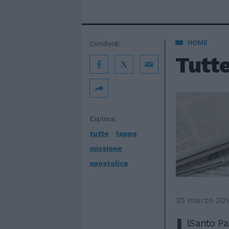
HOME
Condividi:
Tutte
Esplora:
tutte
tappe
missione
apostolica
25 marzo 20
I
lSanto Pa