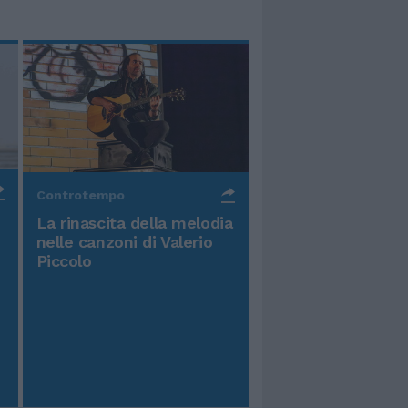
Controtempo
La rinascita della melodia
nelle canzoni di Valerio
Piccolo