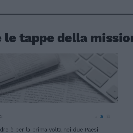
 le tappe della missio
a
a
12
a
dre è per la prima volta nei due Paesi