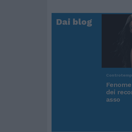
Dai blog
Controtem
Fenomen
dei reco
asso