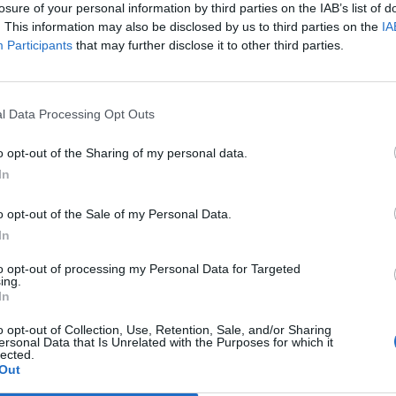
lo donato al Pontefice. F. D. S.
losure of your personal information by third parties on the IAB’s list of
. This information may also be disclosed by us to third parties on the
IA
Participants
that may further disclose it to other third parties.
Le
da
Rudy Giuliani a Come States?
Le
l Data Processing Opt Outs
Trump, Meloni e la strategia
americana
o opt-out of the Sharing of my personal data.
In
o opt-out of the Sale of my Personal Data.
In
to opt-out of processing my Personal Data for Targeted
ing.
In
o opt-out of Collection, Use, Retention, Sale, and/or Sharing
ersonal Data that Is Unrelated with the Purposes for which it
lected.
Out