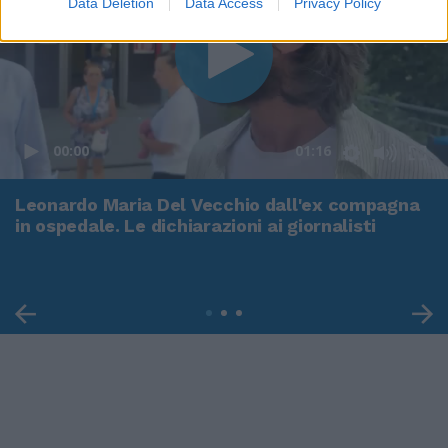
Data Deletion
Data Access
Privacy Policy
00:00
01:16
Leonardo Maria Del Vecchio dall'ex compagna
in ospedale. Le dichiarazioni ai giornalisti