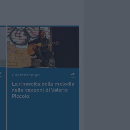
Controtempo
La rinascita della melodia
nelle canzoni di Valerio
Piccolo