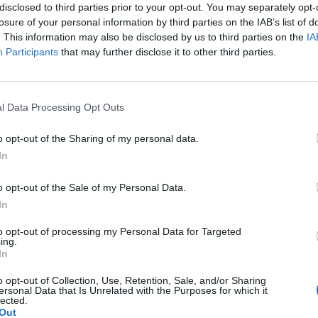
disclosed to third parties prior to your opt-out. You may separately opt-
losure of your personal information by third parties on the IAB’s list of
. This information may also be disclosed by us to third parties on the
IA
Participants
that may further disclose it to other third parties.
Le
da
l Data Processing Opt Outs
Rudy Giuliani a Come States?
Le
Trump, Meloni e la strategia
o opt-out of the Sharing of my personal data.
americana
In
o opt-out of the Sale of my Personal Data.
In
to opt-out of processing my Personal Data for Targeted
ing.
In
o opt-out of Collection, Use, Retention, Sale, and/or Sharing
ersonal Data that Is Unrelated with the Purposes for which it
lected.
Out