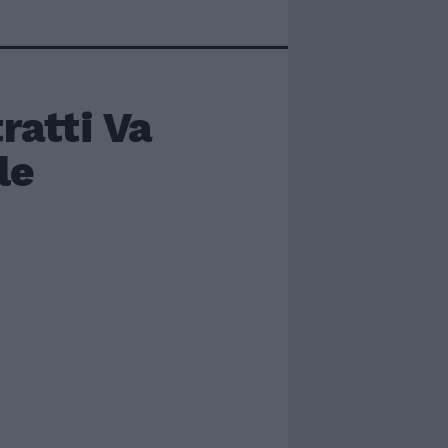
ratti Va
le