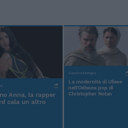
Controtempo
La modernità di Ulisse
po
nell'Odissea pop di
Christopher Nolan
o Anna, la rapper
rd cala un altro