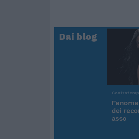
Dai blog
Controtem
Fenomen
dei reco
asso