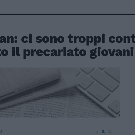
n: ci sono troppi cont
to il precariato giovani
a
a
2
a