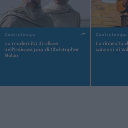
Controtempo
Controtempo
La modernità di Ulisse
La rinascita 
nell'Odissea pop di Christopher
canzoni di Va
Nolan