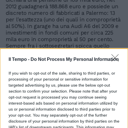
2012 guadagnerà 188.868 euro e possiede un
discreto numero di fabbricati a Palermo: 13
per l'esattezza (uno dei quali in comproprietà
al 50%). In garage ha una Audi A6 del 2009 e
investimenti in fondi comuni per circa 225
mila euro in comproprietà al 50 per cento.
Sempre fra i sottosegretari spicca quello
all'Economia Gianfranco Polillo che è
proprietario di un appartamento in un villino
Il Tempo -
Do Not Process My Personal Information
bifamiliare di circa 150 metri quadrati con un
giardino acquistato negli anni '90 sul litorale
If you wish to opt-out of the sale, sharing to third parties, or
laziale e di un appartamento a Roma di circa
processing of your personal or sensitive information for
160 metri quadrati acquistato nel 2010. Su cui
targeted advertising by us, please use the below opt-out
grava però un'ipoteca per circa 900.000 euro.
section to confirm your selection. Please note that after your
opt-out request is processed you may continue seeing
Ma nelle dichiarazioni dei redditi spiccano
interest-based ads based on personal information utilized by
anche curiosità e piccoli eccessi. Proprio il
us or personal information disclosed to third parties prior to
sottosegretario Polillo scrive di essere socio a
your opt-out. You may separately opt-out of the further
Roma del Reale Circolo Tevere Remo, il
disclosure of your personal information by third parties on the
ministro per gli Affari Europei Enzo Moavero
IAB’s list of downstream participants. This information may