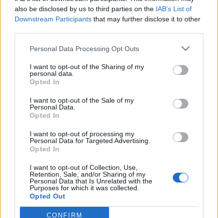
Milanesi spiega addirittura nel dettaglio che
also be disclosed by us to third parties on the
IAB’s List of
come automobile di servizio ha «una Lancia
Downstream Participants
that may further disclose it to other
Delta che ha sostituito a inizio dicembre 2011
third parties.
la BMW Serie 5, precedentemente assegnata
Personal Data Processing Opt Outs
al Ministero. Inoltre ha un telefono cellulare
Nokia E51 e un IPad da 64 GB». Non perde
I want to opt-out of the Sharing of my
invece la sua ironia il ministro Piero Giarda
personal data.
Opted In
che spiega che il suo reddito per il 2012
«dipenderà dalla durata del governo». Il
I want to opt-out of the Sale of my
compenso mensile lordo è comunque di
Personal Data.
Opted In
16.234 euro. Ma Giarda si è divertito anche a
mettere online le foto di due proprietà
I want to opt-out of processing my
possedute: un baitello ristrutturato e uno non
Personal Data for Targeted Advertising.
Opted In
ristrutturato ad Alagna Valsesia sull'Alpe di
Granes.
I want to opt-out of Collection, Use,
Retention, Sale, and/or Sharing of my
Personal Data that Is Unrelated with the
Purposes for which it was collected.
Opted Out
CONFIRM