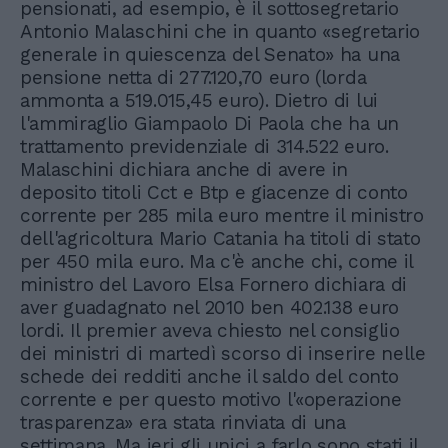
pensionati, ad esempio, è il sottosegretario
Antonio Malaschini che in quanto «segretario
generale in quiescenza del Senato» ha una
pensione netta di 277.120,70 euro (lorda
ammonta a 519.015,45 euro). Dietro di lui
l'ammiraglio Giampaolo Di Paola che ha un
trattamento previdenziale di 314.522 euro.
Malaschini dichiara anche di avere in
deposito titoli Cct e Btp e giacenze di conto
corrente per 285 mila euro mentre il ministro
dell'agricoltura Mario Catania ha titoli di stato
per 450 mila euro. Ma c'è anche chi, come il
ministro del Lavoro Elsa Fornero dichiara di
aver guadagnato nel 2010 ben 402.138 euro
lordi. Il premier aveva chiesto nel consiglio
dei ministri di martedì scorso di inserire nelle
schede dei redditi anche il saldo del conto
corrente e per questo motivo l'«operazione
trasparenza» era stata rinviata di una
settimana. Ma ieri gli unici a farlo sono stati il