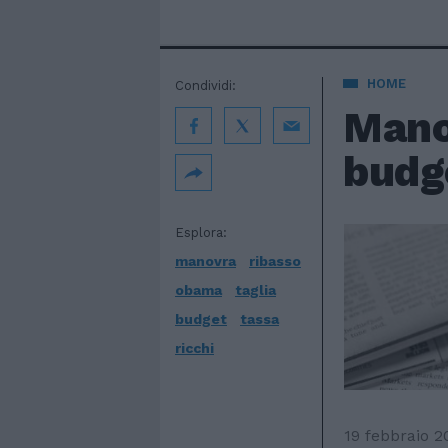
HOME
Condividi:
Manov
budge
Esplora:
manovra
ribasso
obama
taglia
budget
tassa
ricchi
19 febbraio 2