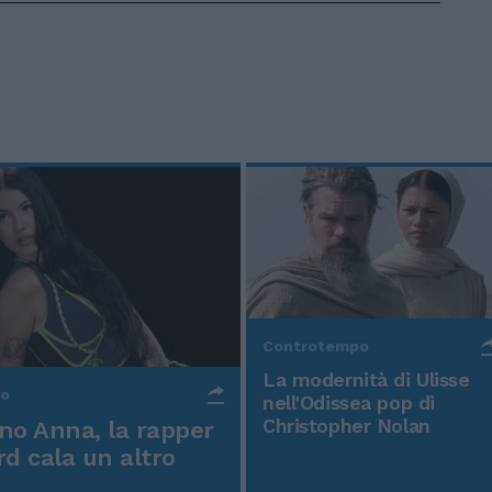
Controtempo
La modernità di Ulisse
po
nell'Odissea pop di
Christopher Nolan
o Anna, la rapper
rd cala un altro