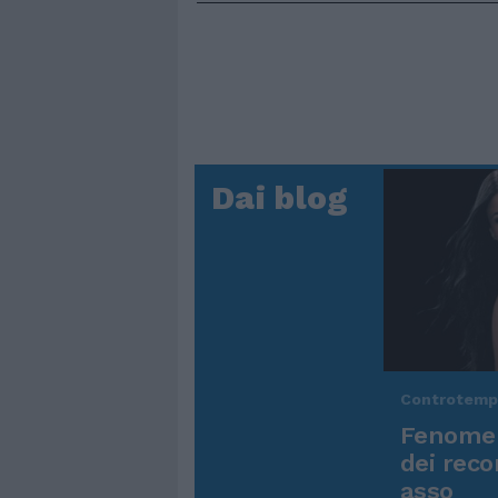
Dai blog
Controtem
Fenomen
dei reco
asso