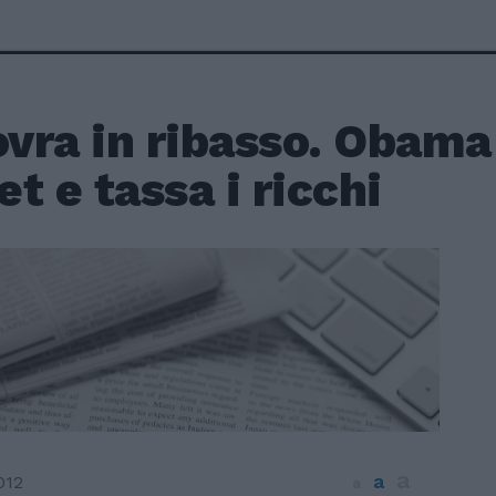
ra in ribasso. Obama t
t e tassa i ricchi
a
a
012
a