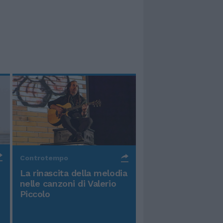
Controtempo
La rinascita della melodia
nelle canzoni di Valerio
Piccolo