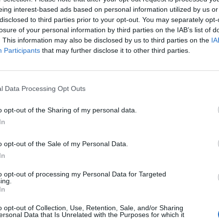
udget, Obama ha usato toni apertamente
eing interest-based ads based on personal information utilized by us or
disclosed to third parties prior to your opt-out. You may separately opt-
r sottolineare di «rifiutare la politica
losure of your personal information by third parties on the IAB’s list of
ognuno badi a se stesso» degli avversari
. This information may also be disclosed by us to third parties on the
IA
 che, con tagli fiscali per i ricchi e
Participants
that may further disclose it to other third parties.
zione sociale per gli altri, «ha provocato
Le
nto del gap tra i più ricchi e i più poveri
da
 «Oggi vediamo che la nostra economia è
Rudy Giuliani a Come States?
Le
Trump, Meloni e la strategia
el recupero, ma non siamo ancora fuori
l Data Processing Opt Outs
americana
a scritto ancora il presidente - al
i troviamo di fronte ad un momento
o opt-out of the Sharing of my personal data.
 la classe media, per tutti quelli che
In
to per raggiungerla. Quello che è gioco è
tà di essere, o non essere, un paese in cui
o opt-out of the Sale of my Personal Data.
voratrice riesce a crescere una famiglia,
In
odesti risparmi, possedere una casa e
to opt-out of processing my Personal Data for Targeted
ensione sicura. È questa la sfida centrale
ing.
a era». I repubblicani hanno
In
nte attaccato la proposta del
o opt-out of Collection, Use, Retention, Sale, and/or Sharing
 sottolineando come non siano stati
ersonal Data that Is Unrelated with the Purposes for which it