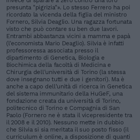
invece di sparare a zero contro una loro
presunta "pigrizia"». Lo stesso Ferrero ha poi
ricordato la vicenda della figlia del ministro
Fornero, Silvia Deaglio. Una ragazza fortunata
visto che può contare su ben due lavori.
Entrambi abbastanza vicini a mamma e papà
(l'economista Mario Deaglio). Silvia è infatti
professoressa associata presso il
dipartimento di Genetica, Biologia e
Biochimica della facoltà di Medicina e
Chirurgia dell'università di Torino (la stessa
dove insegnano tutti e due i genitori). Ma è
anche a capo dell'unità di ricerca in Genetica
del sistema immunitario della HuGeF, una
fondazione creata da università di Torino,
politecnico di Torino e Compagnia di San
Paolo (Fornero ne è stata il vicepresidente tra
il 2008 e il 2010). Nessuno mette in dubbio
che Silvia si sia meritata il suo posto fisso (il
curriculum è online, a disposizione di quanti