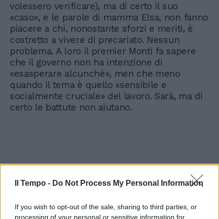
volessero verificare), ma di certo il suo
«caso», e le parole di mamma Elsa, non fanno
piacere a chi, nonostante sforzi e meriti, è
costretto a vivere di precariato. Nessun
problema. A loro il premier Monti fa sapere
che il governo non ha intenzione di
«esasperare alcunché», men che meno
quando il tema è quello «sensibile e
socialmente cruciale» del lavoro. Sarà, ma di
certo le battute non aiutano.
Il Tempo -
Do Not Process My Personal Information
If you wish to opt-out of the sale, sharing to third parties, or
processing of your personal or sensitive information for