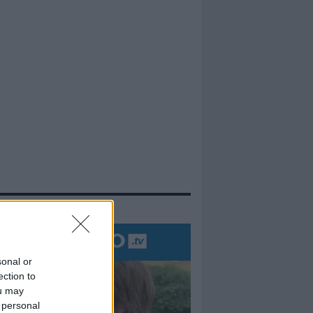
evidenza
sonal or
ection to
ou may
 personal