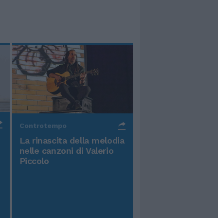
Controtempo
La rinascita della melodia
nelle canzoni di Valerio
Piccolo