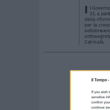
I
l Governo
23, a par
della rifor
per la cresc
sottolinean
sottosegret
Catricalà.
Il Tempo 
If you wish 
sensitive in
confirm you
continue se