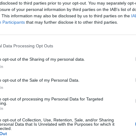
disclosed to third parties prior to your opt-out. You may separately opt-
losure of your personal information by third parties on the IAB’s list of
. This information may also be disclosed by us to third parties on the
IA
Participants
that may further disclose it to other third parties.
Le
da
l Data Processing Opt Outs
Rudy Giuliani a Come States?
Le
Trump, Meloni e la strategia
o opt-out of the Sharing of my personal data.
americana
In
o opt-out of the Sale of my Personal Data.
In
to opt-out of processing my Personal Data for Targeted
ing.
In
o opt-out of Collection, Use, Retention, Sale, and/or Sharing
ersonal Data that Is Unrelated with the Purposes for which it
lected.
Out