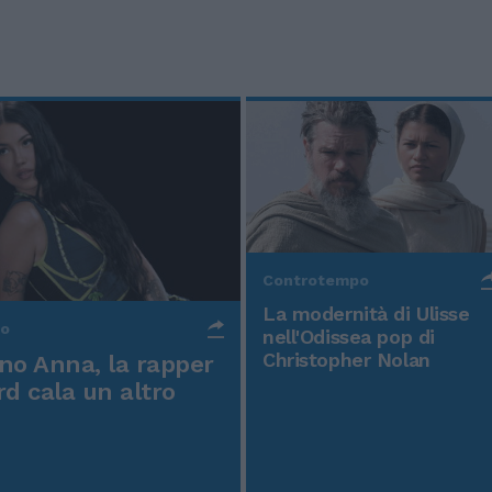
Controtempo
La modernità di Ulisse
po
nell'Odissea pop di
Christopher Nolan
o Anna, la rapper
rd cala un altro