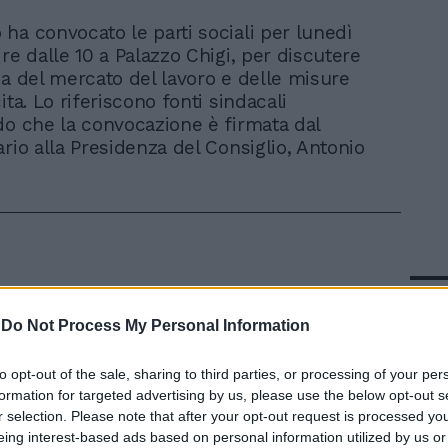
 ha convocato le parti sociali per lunedì
tire dalle 10 a Palazzo Chigi, per discutere
ma del mercato del lavoro e delle misure
ita. Lo riferiscono fonti sindacali
do che la convocazione è firmata dal
ario alla Presidenza del Consiglio, Antonio
In 
-
Do Not Process My Personal Information
to opt-out of the sale, sharing to third parties, or processing of your per
formation for targeted advertising by us, please use the below opt-out s
r selection. Please note that after your opt-out request is processed y
eing interest-based ads based on personal information utilized by us or