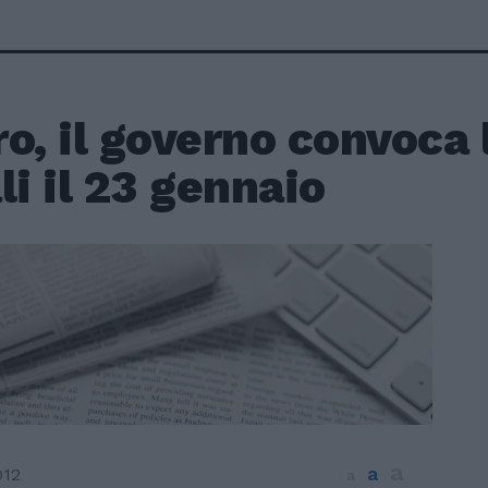
o, il governo convoca 
li il 23 gennaio
a
a
012
a