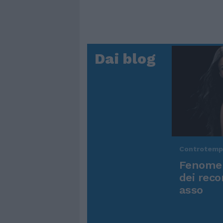
Dai blog
Controtem
Fenomen
dei reco
asso