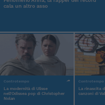
Fenomeno Anna, la rapper dei record
cala un altro asso
Controtempo
Controtempo
La modernità di Ulisse
La rinascita 
nell'Odissea pop di Christopher
canzoni di Va
Nolan