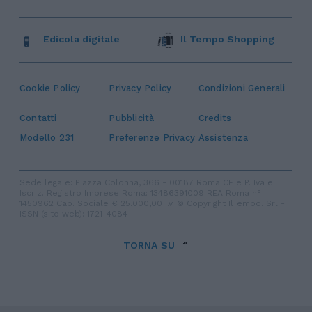
Edicola digitale
Il Tempo Shopping
Cookie Policy
Privacy Policy
Condizioni Generali
Contatti
Pubblicità
Credits
Modello 231
Preferenze Privacy
Assistenza
Sede legale: Piazza Colonna, 366 - 00187 Roma CF e P. Iva e
Iscriz. Registro Imprese Roma: 13486391009 REA Roma n°
1450962 Cap. Sociale € 25.000,00 i.v. © Copyright IlTempo. Srl -
ISSN (sito web): 1721-4084
TORNA SU