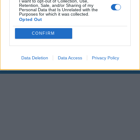
I want to opt-out of Collection, Use,
Retention, Sale, and/or Sharing of my
Personal Data that Is Unrelated with the
Purposes for which it was collected.
00:00
01:16
Opted Out
Leonardo Maria Del Vecchio dall'ex compagna
CONFIRM
in ospedale. Le dichiarazioni ai giornalisti
Data Deletion
Data Access
Privacy Policy