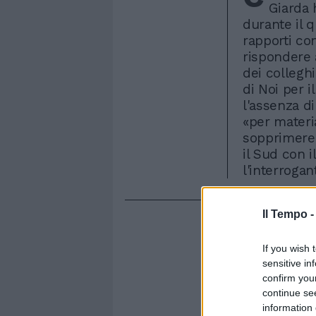
Giarda 
durante il q
rapporti co
rispondere 
dei collegh
di Noi per i
l'assenza 
«per materia
sopprimere 
il Sud con 
l'interrogan
Il Tempo 
If you wish 
sensitive in
confirm you
continue se
information 