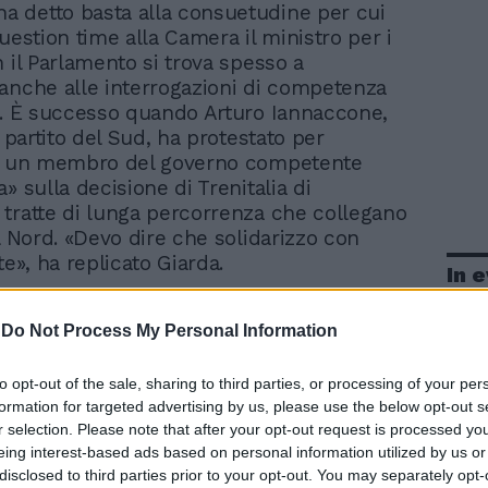
ha detto basta alla consuetudine per cui
uestion time alla Camera il ministro per i
n il Parlamento si trova spesso a
anche alle interrogazioni di competenza
i. È successo quando Arturo Iannaccone,
l partito del Sud, ha protestato per
di un membro del governo competente
» sulla decisione di Trenitalia di
tratte di lunga percorrenza che collegano
il Nord. «Devo dire che solidarizzo con
te», ha replicato Giarda.
In 
-
Do Not Process My Personal Information
to opt-out of the sale, sharing to third parties, or processing of your per
formation for targeted advertising by us, please use the below opt-out s
r selection. Please note that after your opt-out request is processed y
eing interest-based ads based on personal information utilized by us or
disclosed to third parties prior to your opt-out. You may separately opt-