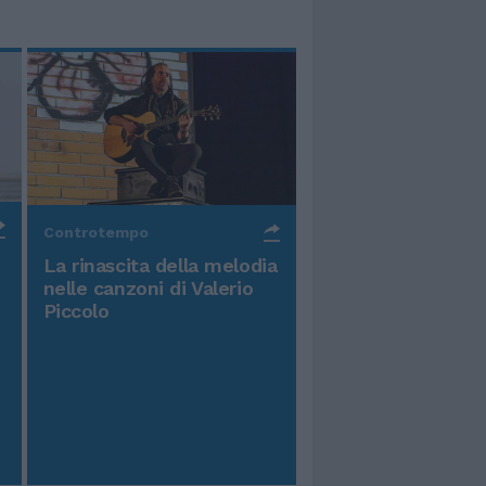
Controtempo
La rinascita della melodia
nelle canzoni di Valerio
Piccolo