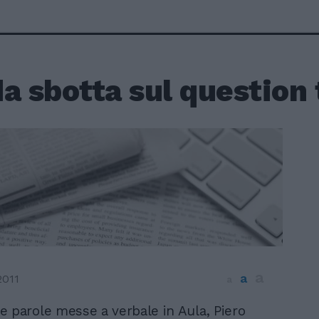
a sbotta sul question
a
a
2011
a
 parole messe a verbale in Aula, Piero