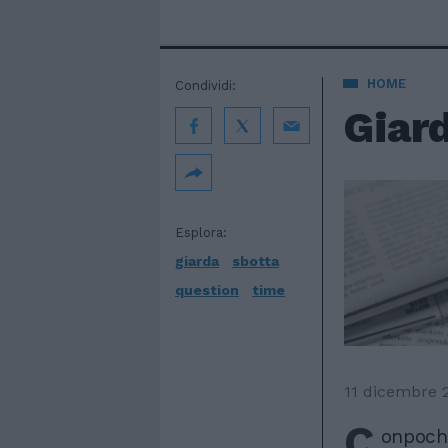
HOME
Condividi:
Giard
Esplora:
giarda
sbotta
question
time
11 dicembre 
C
onpoche