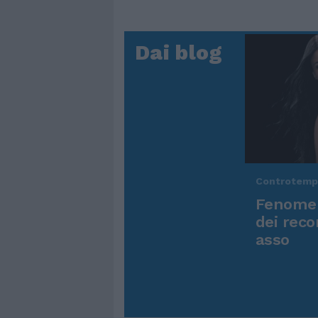
Dai blog
Controtem
Fenomen
dei reco
asso