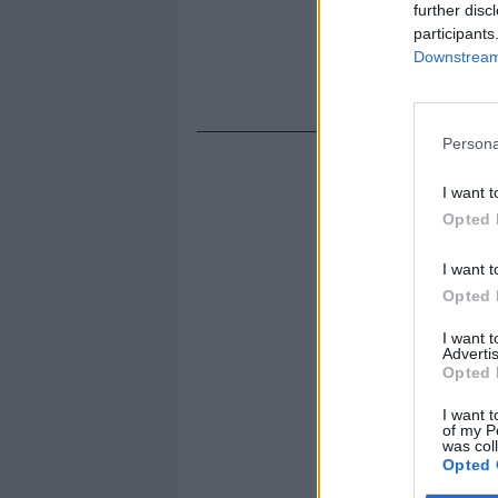
further disc
participants
Downstream 
Persona
I want t
Opted 
I want t
Opted 
I want 
Advertis
Opted 
I want t
of my P
was col
Opted 