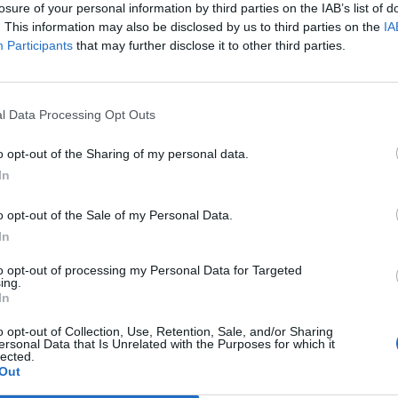
losure of your personal information by third parties on the IAB’s list of
. This information may also be disclosed by us to third parties on the
IA
Participants
that may further disclose it to other third parties.
Le
da
Rudy Giuliani a Come States?
Le
l Data Processing Opt Outs
Trump, Meloni e la strategia
americana
o opt-out of the Sharing of my personal data.
In
o opt-out of the Sale of my Personal Data.
In
to opt-out of processing my Personal Data for Targeted
ing.
In
o opt-out of Collection, Use, Retention, Sale, and/or Sharing
ersonal Data that Is Unrelated with the Purposes for which it
lected.
Out