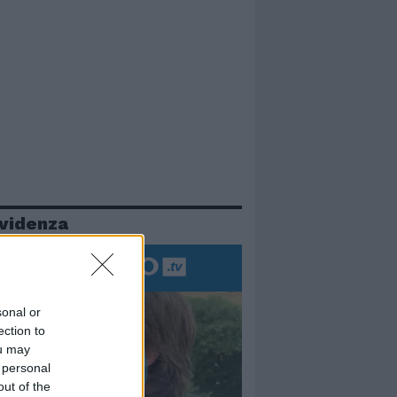
evidenza
sonal or
ection to
ou may
 personal
out of the