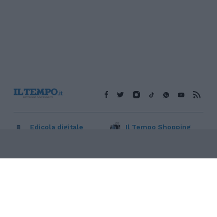
Edicola digitale
Il Tempo Shopping
Cookie Policy
Privacy Policy
Condizioni Generali
Contatti
Pubblicità
Credits
Modello 231
Preferenze Privacy
Assistenza