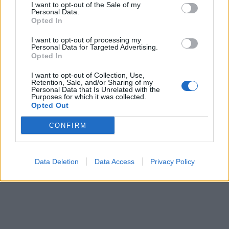
I want to opt-out of the Sale of my
prospettiva di un governo tecnico o di un
Personal Data.
ricorso alle elezioni anticipate. Quando
Opted In
queste ultime sono diventate troppo
I want to opt-out of processing my
rischiose per il contesto ormai nevrotico dei
Personal Data for Targeted Advertising.
mercati, prontamente avvertito dal capo dello
Opted In
Stato e infine anche dal Cavaliere, Bersani e
I want to opt-out of Collection, Use,
compagni si sono trovati praticamente
Retention, Sale, and/or Sharing of my
Personal Data that Is Unrelated with the
inchiodati alla soluzione del governo tecnico,
Purposes for which it was collected.
prima scambiandola per una vittoria, e
Opted Out
difendendo cortei e piazze scomposte dalle
critiche e preoccupazioni altrui, e poi
CONFIRM
scoprendone e provandone i pesanti effetti
politici. Se la sono cercata. E sono soltanto
agli inizi.
Data Deletion
Data Access
Privacy Policy