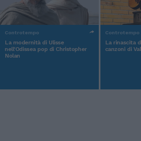
Controtempo
Controtempo
La modernità di Ulisse
La rinascita 
nell'Odissea pop di Christopher
canzoni di Va
Nolan