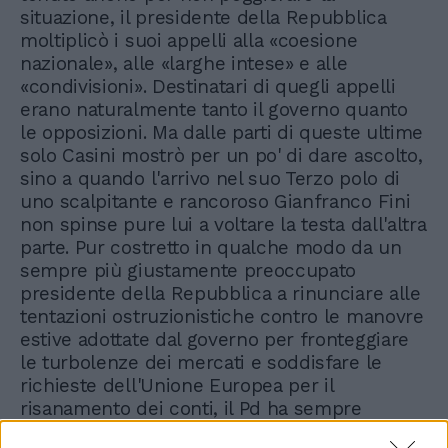
situazione, il presidente della Repubblica
moltiplicò i suoi appelli alla «coesione
nazionale», alle «larghe intese» e alle
«condivisioni». Destinatari di quegli appelli
erano naturalmente tanto il governo quanto
le opposizioni. Ma dalle parti di queste ultime
solo Casini mostrò per un po' di dare ascolto,
sino a quando l'arrivo nel suo Terzo polo di
uno scalpitante e rancoroso Gianfranco Fini
non spinse pure lui a voltare la testa dall'altra
parte. Pur costretto in qualche modo da un
sempre più giustamente preoccupato
presidente della Repubblica a rinunciare alle
tentazioni ostruzionistiche contro le manovre
estive adottate dal governo per fronteggiare
le turbolenze dei mercati e soddisfare le
richieste dell'Unione Europea per il
risanamento dei conti, il Pd ha sempre
perseguito come obbiettivo principale la crisi