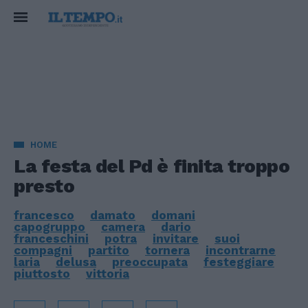
HOME
La festa del Pd è finita troppo
presto
francesco
damato
domani
capogruppo
camera
dario
franceschini
potra
invitare
suoi
compagni
partito
tornera
incontrarne
laria
delusa
preoccupata
festeggiare
piuttosto
vittoria