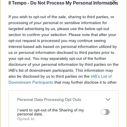
di governo. Sino a valutarne
Il Tempo -
Do Not Process My Personal Information
cervelloticamente gli effetti salvifici in cento,
duecento, trecento punti di spread: il mostro
If you wish to opt-out of the sale, sharing to third parties, or
che incute timore ormai anche ai comici.
processing of your personal or sensitive information for
Sono state sostanzialmente apprezzate
targeted advertising by us, please use the below opt-out
persino le disinvolture, chiamiamole così, di
section to confirm your selection. Please note that after your
Sarkozy e della Merkel sottovalutandone i
opt-out request is processed you may continue seeing
guasti che procuravano non solo all'Italia ma
interest-based ads based on personal information utilized by
us or personal information disclosed to third parties prior to
a tutta la cosiddetta eurozona. Piuttosto che
your opt-out. You may separately opt-out of the further
assecondare gli appelli di Napolitano alla
disclosure of your personal information by third parties on the
coesione nazionale aprendo una trattativa
IAB’s list of downstream participants. This information may
con il governo per le misure economiche da
also be disclosed by us to third parties on the
IAB’s List of
adottare, e magari profittare della oggettiva e
Downstream Participants
that may further disclose it to other
crescente debolezza politica dell'allora
third parties.
maggioranza di centrodestra per mettere a
punto una terapia meno indigesta alla
Personal Data Processing Opt Outs
sinistra, alla Cgil e agli altri sindacati, il Pd ha
I want to opt-out of the Sharing of my
preferito la strada delle pregiudiziali politiche
personal data.
contro il presidente del Consiglio. Lo ha fatto
Opted In
dividendosi al suo interno solo sulla