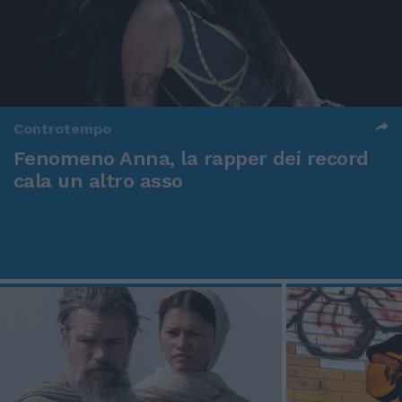
Controtempo
Fenomeno Anna, la rapper dei record
cala un altro asso