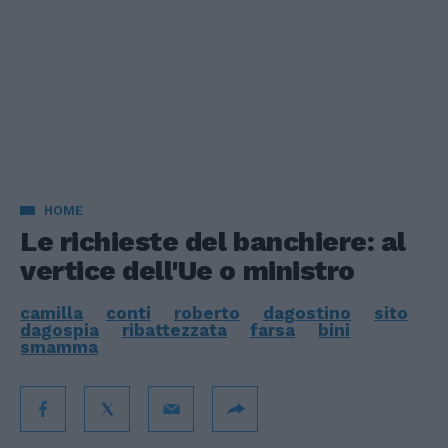
HOME
Le richieste del banchiere: al
vertice dell'Ue o ministro
camilla
conti
roberto
dagostino
sito
dagospia
ribattezzata
farsa
bini
smamma