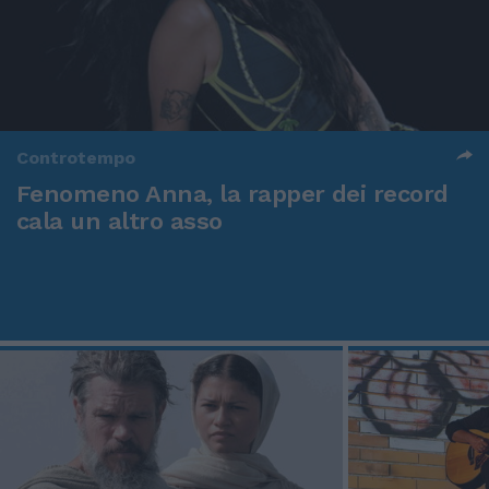
Controtempo
Fenomeno Anna, la rapper dei record
cala un altro asso