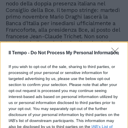
nodo della doppia presenza italiana nel
Consiglio della Bce. Il tempo stringe: martedì
primo novembre Mario Draghi lascerà la
Banca d'Italia per insediarsi ufficialmente a
Francoforte, alla presidenza Bce, al posto del
francese Jean-Claude Trichet. Non sono
trapelate indiscrezioni sul colloquio che il
membro del board della Bce ha avuto con il
Il Tempo -
Do Not Process My Personal Information
capo dello Stato. Ma qualcuno scommette
che al Quirinale ieri sia arrivata una telefonata
If you wish to opt-out of the sale, sharing to third parties, or
da Bruxelles con un accorato appello:
processing of your personal or sensitive information for
«Presidente, a schiodare Bini Smaghi ci pensi
targeted advertising by us, please use the below opt-out
lei».
section to confirm your selection. Please note that after your
opt-out request is processed you may continue seeing
interest-based ads based on personal information utilized by
us or personal information disclosed to third parties prior to
your opt-out. You may separately opt-out of the further
disclosure of your personal information by third parties on the
IAB’s list of downstream participants. This information may
also be disclosed by us to third parties on the
IAB’s List of