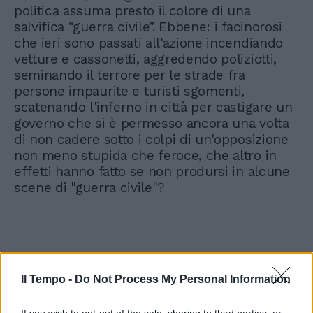
politica assuma presto il colore di una
salvifica “guerra civile”. Ebbene: i facinorosi
che ieri sono passati all'azione incendiando
vetture e cassonetti, aggredendo poliziotti,
seminando il terrore per le strade fra
persone impaurite e turisti sgomenti,
scatenando l'inferno in città per castigare un
governo che si è permesso ancora una volta
di non cadere sotto i colpi di un'opposizione
non meno stupida che feroce, che altro in
effetti hanno fatto se non prodursi in alcune
scene di "guerra civile"?
Il Tempo -
Do Not Process My Personal Information
If you wish to opt-out of the sale, sharing to third parties, or