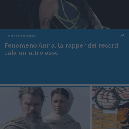
Controtempo
Fenomeno Anna, la rapper dei record
cala un altro asso