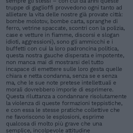
sempre gli stessi – con cui da anni queste
truppe di gaglioffi provvedono ogni tanto ad
allietare la vita delle nostre già provate città:
bombe molotov, bombe carta, spranghe di
ferro, vetrine spaccate, scontri con la polizia,
case e vetture in fiamme, discorsi e slogan
idioti, aggressioni), sono gli ammicchi e i
buffetti con cui la loro padroncina politica,
questa nostra gauche disperata e impotente,
non manca mai di mostrarsi del tutto
incapace di emettere sulle loro gesta quelle
chiara e netta condanna, senza se e senza
ma, che le sue note pretese intellettuali e
morali dovrebbero imporle di esprimere.
Questa riluttanza a condannare risolutamente
la violenza di queste formazioni teppistiche,
e con essa le stesse pratiche collettive che
ne favoriscono le esplosioni, esprime
qualcosa di molto più grave che una
semplice, incolpevole attitudine