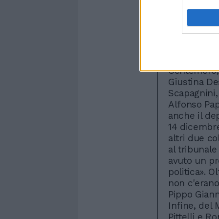
diventato m
andare sen
detto Di Pie
casualità de
sono stati 
Cossiga, Fi
Centemero, 
Giustina De
Scapagnini, 
Alfonso Pa
anche il dep
14 dicembre
altri due co
al tribunal
avuto un pr
politica». O
non c'erano
Pippo Giann
Infine, del
Pittelli e Ro