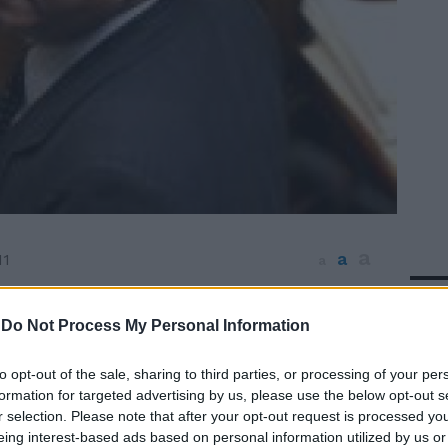
a
a
11
a
In 
soltanto. Decisivo per mandare «sotto» il
 sulla votazione del bilancio 2010. Nel Pdl
-
Do Not Process My Personal Information
otato 14 persone, nella Lega 2, in Popolo
 (gli ex Responsabili) 6, nel Misto 4. Non
to opt-out of the sale, sharing to third parties, or processing of your per
il leader leghista Umberto Bossi, che stava
formation for targeted advertising by us, please use the below opt-out s
r selection. Please note that after your opt-out request is processed y
sigaro nel cortile di Montecitorio e
eing interest-based ads based on personal information utilized by us or
 i cronisti. Pochi minuti di ritardo. Ma