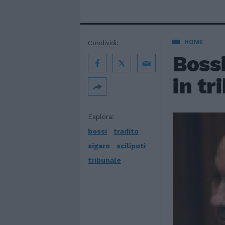
HOME
Condividi:
Bossi
in tr
Esplora:
bossi
tradito
sigaro
scilipoti
tribunale