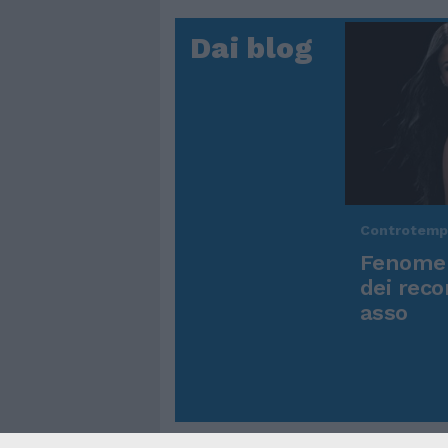
Dai blog
Controtem
Fenomen
dei reco
asso