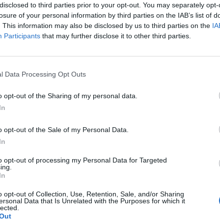
disclosed to third parties prior to your opt-out. You may separately opt-
ti. Della Lega mancava anche Matteo
losure of your personal information by third parties on the IAB’s list of
diventato papà la notte scorsa: «Gli ho
. This information may also be disclosed by us to third parties on the
IA
re a casa - lo ha giustificato il capogruppo
Participants
that may further disclose it to other third parties.
 Prima di essere un parlamentare deve
adre». Non c'era il ministro dell'Economia
Le
nti. Su di lui si è abbattuta l'ira della
da
l Data Processing Opt Outs
. Ma Tremonti ha tenuto a precisare che
Rudy Giuliani a Come States?
Le
era dovuta al suo impegno al ministero per
Trump, Meloni e la strategia
o opt-out of the Sharing of my personal data.
Stabilità». Cioè, ha detto ancora più
americana
In
nte: «Nessuna ragione politica, di nessun
ha votato nemmeno il «malpancista»
o opt-out of the Sale of my Personal Data.
jola, che poche ore prima aveva
In
erlusconi. È stato Antonio Di Pietro a
oltello nella piaga durante la trasmissione
to opt-out of processing my Personal Data for Targeted
a. Il leader dell'Idv ha avuto un botta e
ing.
In
n il capogruppo del Pdl alla Camera
Scajola a Berlusconi «gli ha mandato un
o opt-out of Collection, Use, Retention, Sale, and/or Sharing
 mica da ridere», perché «ognuno di
ersonal Data that Is Unrelated with the Purposes for which it
lected.
ualcosa da rivendicare: Romano è
Out