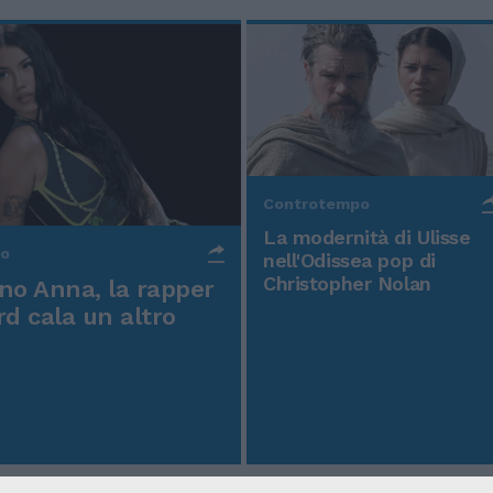
Controtempo
La modernità di Ulisse
po
nell'Odissea pop di
Christopher Nolan
o Anna, la rapper
rd cala un altro