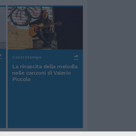
Controtempo
La rinascita della melodia
nelle canzoni di Valerio
Piccolo