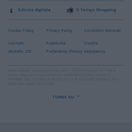
Edicola digitale
Il Tempo Shopping
Cookie Policy
Privacy Policy
Condizioni Generali
Contatti
Pubblicità
Credits
Modello 231
Preferenze Privacy
Assistenza
Sede legale: Piazza Colonna, 366 - 00187 Roma CF e P. Iva e
Iscriz. Registro Imprese Roma: 13486391009 REA Roma n°
1450962 Cap. Sociale € 25.000,00 i.v. © Copyright IlTempo. Srl -
ISSN (sito web): 1721-4084
TORNA SU