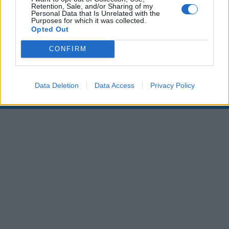
Retention, Sale, and/or Sharing of my
Personal Data that Is Unrelated with the
00:00
01:16
Purposes for which it was collected.
Opted Out
Leonardo Maria Del Vecchio dall'ex compagna
CONFIRM
in ospedale. Le dichiarazioni ai giornalisti
Data Deletion
Data Access
Privacy Policy