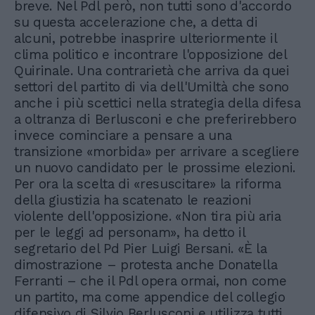
breve. Nel Pdl però, non tutti sono d'accordo
su questa accelerazione che, a detta di
alcuni, potrebbe inasprire ulteriormente il
clima politico e incontrare l'opposizione del
Quirinale. Una contrarietà che arriva da quei
settori del partito di via dell'Umiltà che sono
anche i più scettici nella strategia della difesa
a oltranza di Berlusconi e che preferirebbero
invece cominciare a pensare a una
transizione «morbida» per arrivare a scegliere
un nuovo candidato per le prossime elezioni.
Per ora la scelta di «resuscitare» la riforma
della giustizia ha scatenato le reazioni
violente dell'opposizione. «Non tira più aria
per le leggi ad personam», ha detto il
segretario del Pd Pier Luigi Bersani. «È la
dimostrazione – protesta anche Donatella
Ferranti – che il Pdl opera ormai, non come
un partito, ma come appendice del collegio
difensivo di Silvio Berlusconi e utilizza tutti