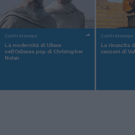
Controtempo
Controtempo
La modernità di Ulisse
La rinascita 
nell'Odissea pop di Christopher
canzoni di Va
Nolan