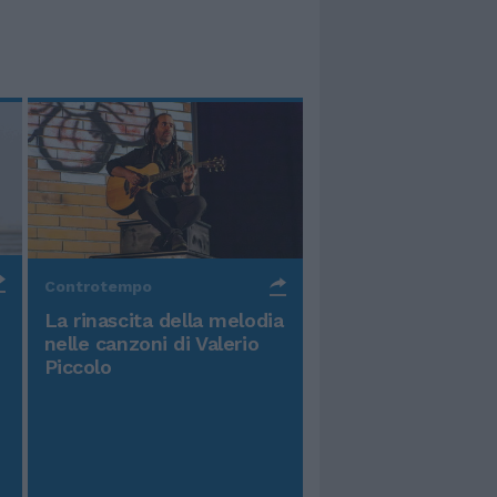
Controtempo
La rinascita della melodia
nelle canzoni di Valerio
Piccolo