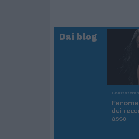
Dai blog
Controtem
Fenomen
dei reco
asso