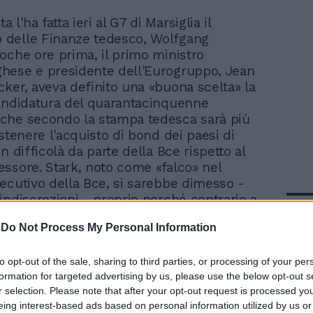
a l'ha fatta ieri al G7 di Marsiglia il
o delle Finanze tedesco, Wolfgang
oche ore prima, il primo ministro
hese e presidente dell'Eurogruppo, Jean
ker, aveva definito una «buona scelta» la
andidatura del quarantacinquenne
che secondo la stampa tedesca sarà più
stenere l'acquisto di bond dei paesi di
n difficolà da parte della Bce rispetto al
ssore. Stark, noto come «falco» nel
ecutivo della Bce, si sarebbe dimesso -
indiscrezioni - proprio perché contrario a
In 
zioni, in particolare agli acquisti dei
-
Do Not Process My Personal Information
 da Italia e Spagna. Come aveva già fatto,
l'ex presidente della Bundesbank, Axel
corso febbraio.
to opt-out of the sale, sharing to third parties, or processing of your per
formation for targeted advertising by us, please use the below opt-out s
r selection. Please note that after your opt-out request is processed y
eing interest-based ads based on personal information utilized by us or