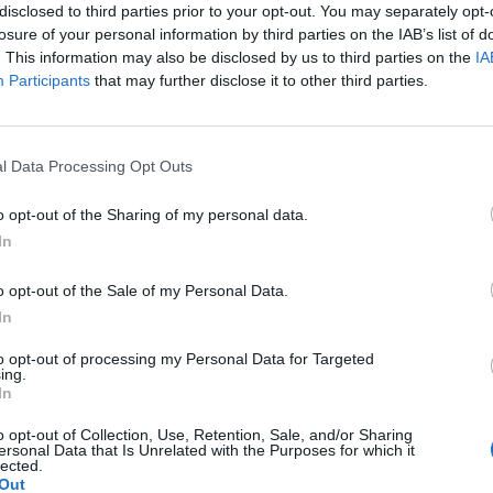
disclosed to third parties prior to your opt-out. You may separately opt-
losure of your personal information by third parties on the IAB’s list of
. This information may also be disclosed by us to third parties on the
IA
Participants
that may further disclose it to other third parties.
Le
da
l Data Processing Opt Outs
Rudy Giuliani a Come States?
Le
Trump, Meloni e la strategia
o opt-out of the Sharing of my personal data.
americana
In
o opt-out of the Sale of my Personal Data.
In
to opt-out of processing my Personal Data for Targeted
ing.
In
o opt-out of Collection, Use, Retention, Sale, and/or Sharing
ersonal Data that Is Unrelated with the Purposes for which it
lected.
Out