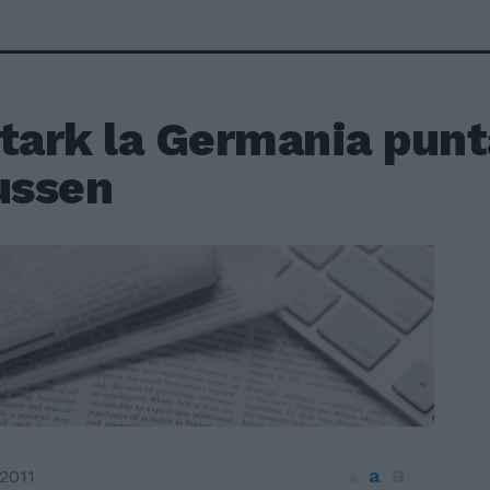
Stark la Germania punt
ssen
a
a
2011
a