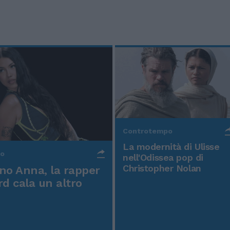
Controtempo
La modernità di Ulisse
po
nell'Odissea pop di
Christopher Nolan
o Anna, la rapper
rd cala un altro