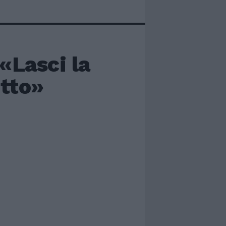
 «Lasci la
otto»