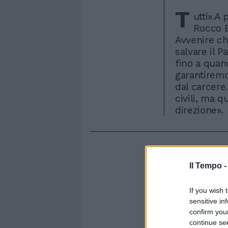
T
utti».A 
Rocco B
Avvenire ch
salvare il 
fino a quan
garantiremo
dal carcere
civili, ma q
direzione».
Il Tempo 
If you wish 
sensitive in
confirm you
continue se