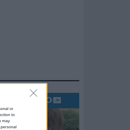
evidenza
sonal or
ection to
ou may
 personal