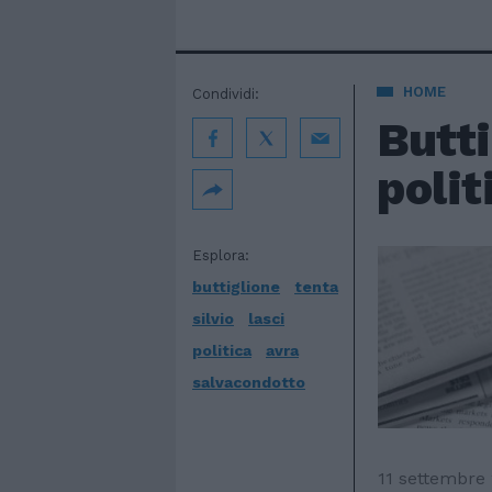
HOME
Condividi:
Butti
polit
Esplora:
buttiglione
tenta
silvio
lasci
politica
avra
salvacondotto
11 settembre 