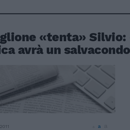
glione «tenta» Silvio:
ica avrà un salvacond
a
a
2011
a