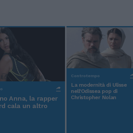
Controtempo
La modernità di Ulisse
po
nell'Odissea pop di
Christopher Nolan
o Anna, la rapper
rd cala un altro