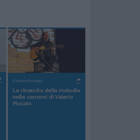
Controtempo
La rinascita della melodia
nelle canzoni di Valerio
Piccolo