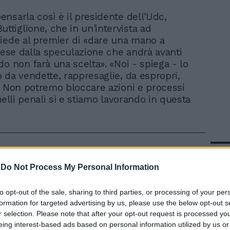
pensarla così è il presidente dell'Udc,
uttiglione, che in un'intervista ad
iede al premier di «dare una mano a
Paese dalla speculazione che andrà avanti
do non farà una scelta». «Noi - spiega - lo
 da vendette, rappresaglie, da espropri,
. Non potremo bloccare azioni e processi
uelli penali sì e stiamo lavorando in questa
In 
-
Do Not Process My Personal Information
to opt-out of the sale, sharing to third parties, or processing of your per
formation for targeted advertising by us, please use the below opt-out s
r selection. Please note that after your opt-out request is processed y
eing interest-based ads based on personal information utilized by us or