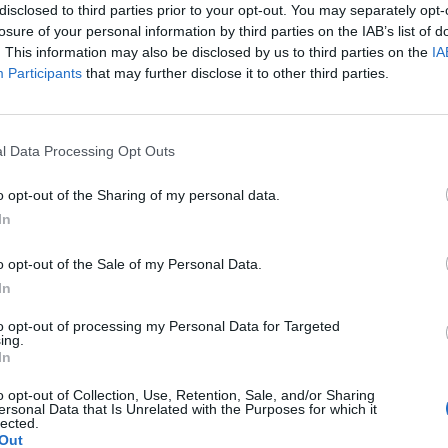
disclosed to third parties prior to your opt-out. You may separately opt-
losure of your personal information by third parties on the IAB’s list of
. This information may also be disclosed by us to third parties on the
IA
Participants
that may further disclose it to other third parties.
Le
da
l Data Processing Opt Outs
Rudy Giuliani a Come States?
Le
Trump, Meloni e la strategia
o opt-out of the Sharing of my personal data.
americana
In
o opt-out of the Sale of my Personal Data.
In
to opt-out of processing my Personal Data for Targeted
ing.
In
o opt-out of Collection, Use, Retention, Sale, and/or Sharing
ersonal Data that Is Unrelated with the Purposes for which it
lected.
Out