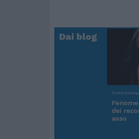
Dai blog
Controtem
Fenomen
dei reco
asso