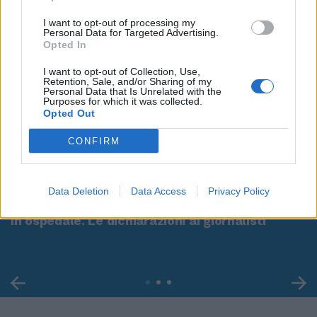
I want to opt-out of processing my
Personal Data for Targeted Advertising.
Opted In
I want to opt-out of Collection, Use,
Retention, Sale, and/or Sharing of my
Personal Data that Is Unrelated with the
Purposes for which it was collected.
Opted Out
CONFIRM
00:00
01:16
Data Deletion
Data Access
Privacy Policy
Leonardo Maria Del Vecchio dall'ex compagna
in ospedale. Le dichiarazioni ai giornalisti