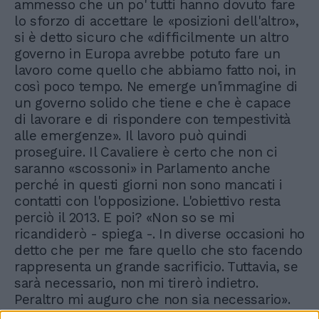
ammesso che un po' tutti hanno dovuto fare
lo sforzo di accettare le «posizioni dell'altro»,
si è detto sicuro che «difficilmente un altro
governo in Europa avrebbe potuto fare un
lavoro come quello che abbiamo fatto noi, in
così poco tempo. Ne emerge un'immagine di
un governo solido che tiene e che è capace
di lavorare e di rispondere con tempestività
alle emergenze». Il lavoro può quindi
proseguire. Il Cavaliere è certo che non ci
saranno «scossoni» in Parlamento anche
perché in questi giorni non sono mancati i
contatti con l'opposizione. L'obiettivo resta
perciò il 2013. E poi? «Non so se mi
ricandiderò - spiega -. In diverse occasioni ho
detto che per me fare quello che sto facendo
rappresenta un grande sacrificio. Tuttavia, se
sarà necessario, non mi tirerò indietro.
Peraltro mi auguro che non sia necessario».