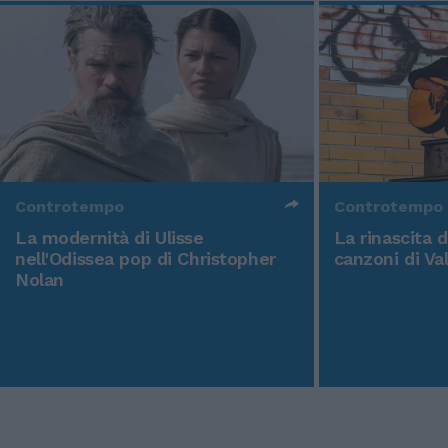
Controtempo
Controtempo
La modernità di Ulisse
La rinascita 
nell'Odissea pop di Christopher
canzoni di Va
Nolan