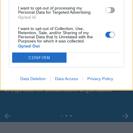
I want to opt-out of processing my
Personal Data for Targeted Advertising.
Opted In
I want to opt-out of Collection, Use,
Retention, Sale, and/or Sharing of my
Personal Data that Is Unrelated with the
Purposes for which it was collected.
Opted Out
CONFIRM
00:00
01:16
Data Deletion
Data Access
Privacy Policy
Leonardo Maria Del Vecchio dall'ex compagna
in ospedale. Le dichiarazioni ai giornalisti