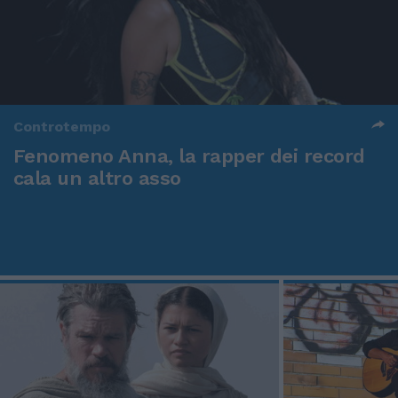
Controtempo
Fenomeno Anna, la rapper dei record
cala un altro asso