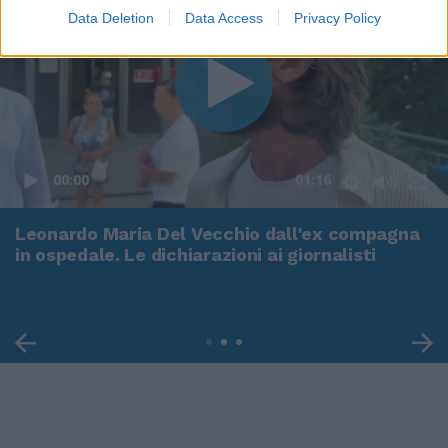
Data Deletion
Data Access
Privacy Policy
00:00
01:16
Leonardo Maria Del Vecchio dall'ex compagna
in ospedale. Le dichiarazioni ai giornalisti