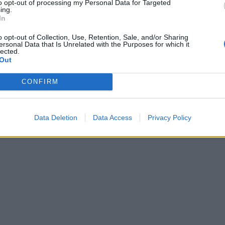
to opt-out of processing my Personal Data for Targeted
ing.
In
o opt-out of Collection, Use, Retention, Sale, and/or Sharing
ersonal Data that Is Unrelated with the Purposes for which it
lected.
Out
CONFIRM
Data Deletion
Data Access
Privacy Policy