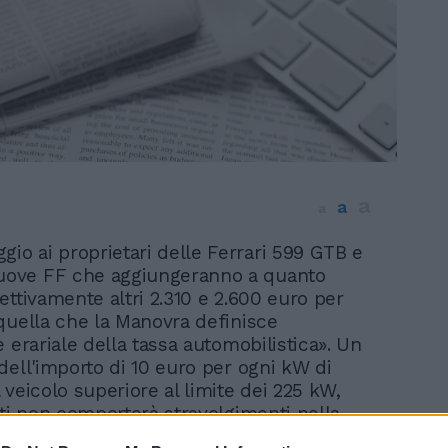
a
a
a
gio ai proprietari delle Ferrari 599 GTB e
uove FF che aggiungeranno a quanto
ettivamente altri 2.310 e 2.600 euro per
quella che la Manovra definisce
 erariale della tassa automobilistica». Un
dell'importo di 10 euro per ogni kW di
 veicolo superiore al limite dei 225 kW,
tti non comporterà stravolgimenti nella
 spende dai 70 ai 120 mila euro in media per