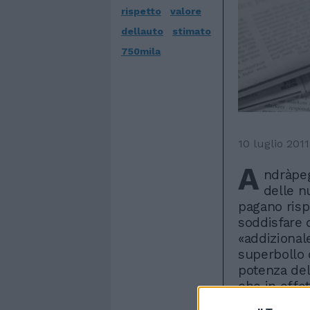
rispetto
valore
dellauto
stimato
750mila
10 luglio 2011
A
ndràpeg
delle n
pagano risp
soddisfare 
«addizionale
superbollo 
potenza del
che in effe
vita di chi