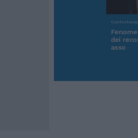
Controtem
Fenomen
dei reco
asso