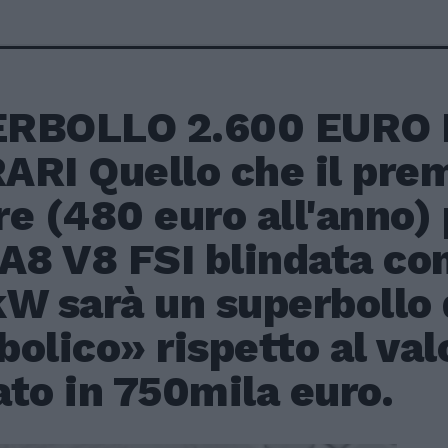
RBOLLO 2.600 EURO 
ARI Quello che il prem
e (480 euro all'anno) 
 A8 V8 FSI blindata co
kW sarà un superbollo 
olico» rispetto al valo
to in 750mila euro.