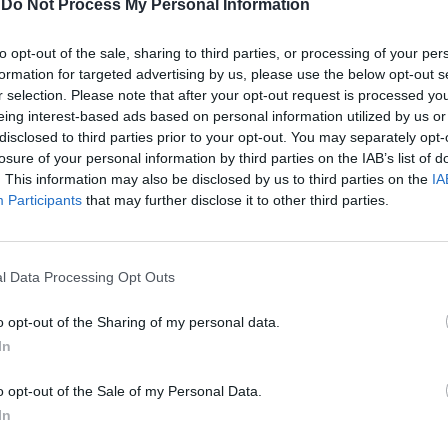
-
Do Not Process My Personal Information
un'auto con motore oltre i 301,7 Cv di
è 225 kW. Il gettito verrà incamerato dallo
to opt-out of the sale, sharing to third parties, or processing of your per
In 
formation for targeted advertising by us, please use the below opt-out s
r selection. Please note that after your opt-out request is processed y
eing interest-based ads based on personal information utilized by us or
disclosed to third parties prior to your opt-out. You may separately opt-
losure of your personal information by third parties on the IAB’s list of
. This information may also be disclosed by us to third parties on the
IA
Participants
that may further disclose it to other third parties.
l Data Processing Opt Outs
o opt-out of the Sharing of my personal data.
Le
In
da
Rudy Giuliani a Come States?
Le
o opt-out of the Sale of my Personal Data.
Trump, Meloni e la strategia
In
americana