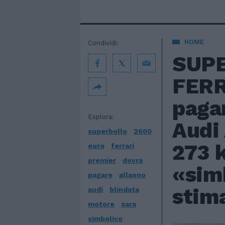
HOME
Condividi:
SUPE
FERR
pagar
Esplora:
Audi
superbollo
2600
273 
euro
ferrari
premier
dovra
«simb
pagare
allanno
stima
audi
blindata
motore
sara
simbolico