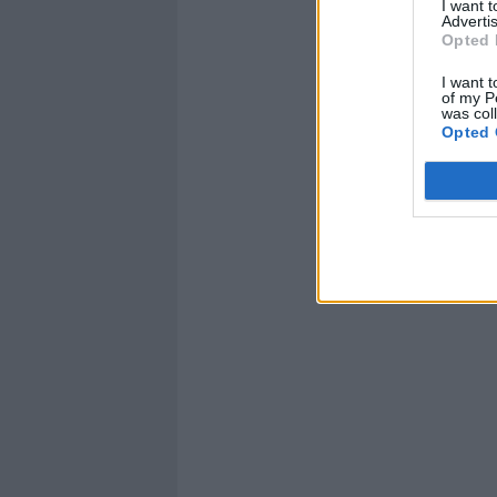
I want 
Advertis
Opted 
I want t
of my P
was col
Opted 