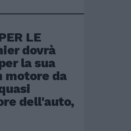
PER LE
ier dovrà
per la sua
n motore da
quasi
re dell'auto,