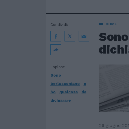
HOME
Condividi:
Sono
dichi
Esplora:
Sono
berlusconiano
e
ho
qualcosa
da
dichiarare
26 giugno 20