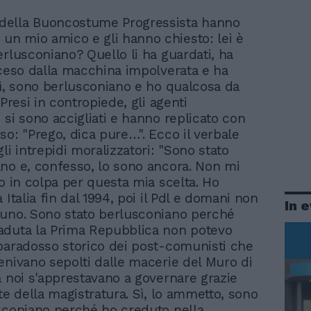
 della Buoncostume Progressista hanno
 un mio amico e gli hanno chiesto: lei è
erlusconiano? Quello li ha guardati, ha
sceso dalla macchina impolverata e ha
Sì, sono berlusconiano e ho qualcosa da
 Presi in contropiede, gli agenti
 si sono accigliati e hanno replicato con
so: "Prego, dica pure…". Ecco il verbale
li intrepidi moralizzatori: "Sono stato
no e, confesso, lo sono ancora. Non mi
to in colpa per questa mia scelta. Ho
 Italia fin dal 1994, poi il Pdl e domani non
In 
uno. Sono stato berlusconiano perché
aduta la Prima Repubblica non potevo
paradosso storico dei post-comunisti che
enivano sepolti dalle macerie del Muro di
a noi s'apprestavano a governare grazie
te della magistratura. Sì, lo ammetto, sono
sconiano perché ho creduto nella