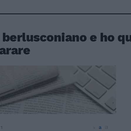
 berlusconiano e ho q
arare
a
a
11
a