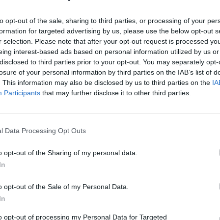
nosco certe marche di champagne. Però mi
bare in maniera progressista. Ecco, proprio
to opt-out of the sale, sharing to third parties, or processing of your per
d non sono mai riuscito a comprenderlo
formation for targeted advertising by us, please use the below opt-out s
 un limite. Tuttavia ho una discreta
r selection. Please note that after your opt-out request is processed y
 del belmondo dal quale provengono le
eing interest-based ads based on personal information utilized by us or
e contemporanee. Saviano? Ah, sì, certo,
disclosed to third parties prior to your opt-out. You may separately opt-
ondervi: be', come scrittore non vale
losure of your personal information by third parties on the IAB’s list of
. This information may also be disclosed by us to third parties on the
IA
 ho letto Proust perché mai dovrei leggere
Participants
that may further disclose it to other third parties.
te che questo aggrava la mia posizione?
no stato berlusconiano e dunque immagino
er voi irrecuperabile. Un campo di
e progressista? No, dai, non fa per me.
l Data Processing Opt Outs
Zagrebelsky da leggere, non ce la posso
mo: ero un ribelle fin da piccolo,
o opt-out of the Sharing of my personal data.
 se funziona ora nella mia mezza età.
In
vviamente lo ammiro, un grande
e. Come? Sì lo so che è un giornalista, ma
o opt-out of the Sale of my Personal Data.
 me è prima di tutto un uomo d'impresa,
In
 si apre (senza mai chiuderlo) un
to opt-out of processing my Personal Data for Targeted
sogna essere intelligenti e tenaci. Non vi