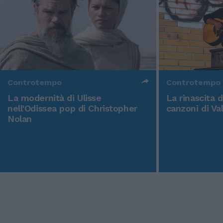
Controtempo
Controtempo
La modernità di Ulisse
La rinascita 
nell'Odissea pop di Christopher
canzoni di Va
Nolan