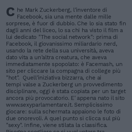
C
he Mark Zuckerberg, l'inventore di
Facebook, sia una mente dalle mille
sorprese, è fuor di dubbio. Che lo sia stato fin
dagli anni del liceo, lo sa chi ha visto il film a
lui dedicato "The social network": prima di
Facebook, il giovanissimo miliardario nerd,
usando la rete della sua università, aveva
dato vita a un'altra creatura, che aveva
immediatamente spopolato: è Facemash, un
sito per cliccare la compagna di college più
"hot". Quell'iniziativa bizzarra, che ai
tempi valse a Zuckerberg un provvedimento
disciplinare, oggi è stata copiata per un target
ancora più provocatorio. E' appena nato il sito
www.sexyparlamentare.it. Semplicissimo
giocare: sulla schermata appaiono le foto di
due onorevoli. A quel punto si clicca sul più
"sexy". Infine, viene stilata la classifica.
Bisogna scegliere se si vuol votare tra