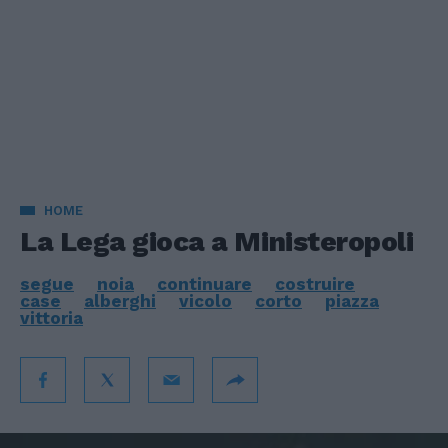
HOME
La Lega gioca a Ministeropoli
segue
noia
continuare
costruire
case
alberghi
vicolo
corto
piazza
vittoria