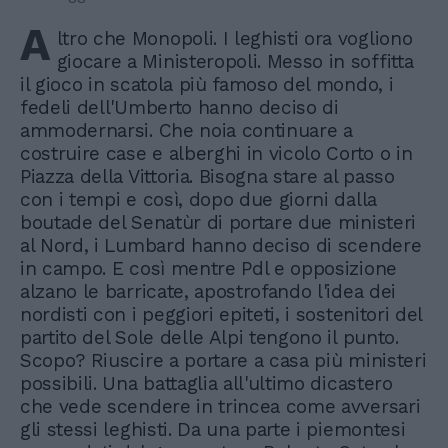
A
ltro che Monopoli. I leghisti ora vogliono
giocare a Ministeropoli. Messo in soffitta
il gioco in scatola più famoso del mondo, i
fedeli dell'Umberto hanno deciso di
ammodernarsi. Che noia continuare a
costruire case e alberghi in vicolo Corto o in
Piazza della Vittoria. Bisogna stare al passo
con i tempi e così, dopo due giorni dalla
boutade del Senatùr di portare due ministeri
al Nord, i Lumbard hanno deciso di scendere
in campo. E così mentre Pdl e opposizione
alzano le barricate, apostrofando l'idea dei
nordisti con i peggiori epiteti, i sostenitori del
partito del Sole delle Alpi tengono il punto.
Scopo? Riuscire a portare a casa più ministeri
possibili. Una battaglia all'ultimo dicastero
che vede scendere in trincea come avversari
gli stessi leghisti. Da una parte i piemontesi