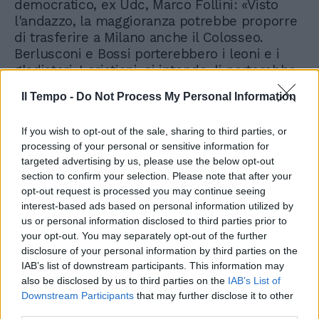
democratico, ex Udc, Marco Follini: «Visto
l'andazzo, la maggioranza potrebbe proporre
di trasferire a Milano anche il Colosseo.
Berlusconi e Bossi porterebbero i leoni e i
gladiatori. I cristiani, si intende, li porterebbe
Pisapia». Ormai, tutto è diventato lecito, e
Il Tempo -
Do Not Process My Personal Information
Bossi questo lo sa bene. Lui se ne frega e
con una pernacchia si butta ogni cosa dietro
If you wish to opt-out of the sale, sharing to third parties, or
le spalle.
processing of your personal or sensitive information for
targeted advertising by us, please use the below opt-out
section to confirm your selection. Please note that after your
opt-out request is processed you may continue seeing
interest-based ads based on personal information utilized by
us or personal information disclosed to third parties prior to
your opt-out. You may separately opt-out of the further
disclosure of your personal information by third parties on the
IAB’s list of downstream participants. This information may
also be disclosed by us to third parties on the
IAB’s List of
Downstream Participants
that may further disclose it to other
third parties.