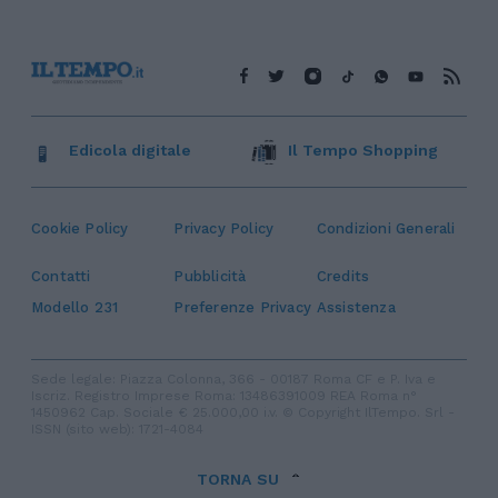
Edicola digitale
Il Tempo Shopping
Cookie Policy
Privacy Policy
Condizioni Generali
Contatti
Pubblicità
Credits
Modello 231
Preferenze Privacy
Assistenza
Sede legale: Piazza Colonna, 366 - 00187 Roma CF e P. Iva e
Iscriz. Registro Imprese Roma: 13486391009 REA Roma n°
1450962 Cap. Sociale € 25.000,00 i.v. © Copyright IlTempo. Srl -
ISSN (sito web): 1721-4084
TORNA SU