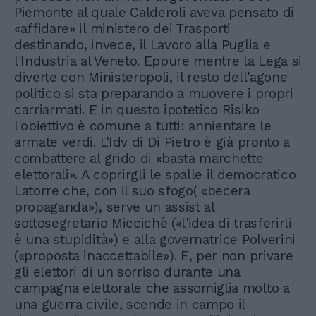
Piemonte al quale Calderoli aveva pensato di
«affidare» il ministero dei Trasporti
destinando, invece, il Lavoro alla Puglia e
l'Industria al Veneto. Eppure mentre la Lega si
diverte con Ministeropoli, il resto dell'agone
politico si sta preparando a muovere i propri
carriarmati. E in questo ipotetico Risiko
l'obiettivo è comune a tutti: annientare le
armate verdi. L'Idv di Di Pietro è già pronto a
combattere al grido di «basta marchette
elettorali». A coprirgli le spalle il democratico
Latorre che, con il suo sfogo( «becera
propaganda»), serve un assist al
sottosegretario Miccichè («l'idea di trasferirli
è una stupidità») e alla governatrice Polverini
(«proposta inaccettabile»). E, per non privare
gli elettori di un sorriso durante una
campagna elettorale che assomiglia molto a
una guerra civile, scende in campo il