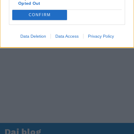
in ospedale. Le dichiarazioni ai giornalisti
Opted Out
CONFIRM
Data Deletion
Data Access
Privacy Policy
Dai blog