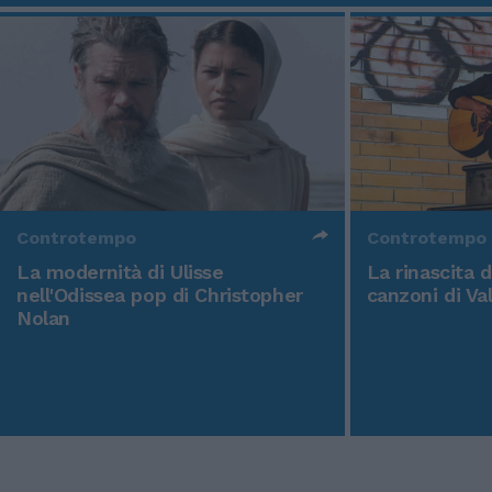
Controtempo
Controtempo
La modernità di Ulisse
La rinascita 
nell'Odissea pop di Christopher
canzoni di Va
Nolan