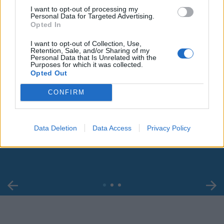
I want to opt-out of processing my
Personal Data for Targeted Advertising.
Opted In
I want to opt-out of Collection, Use,
Retention, Sale, and/or Sharing of my
Personal Data that Is Unrelated with the
Purposes for which it was collected.
Opted Out
CONFIRM
00:00
01:16
Data Deletion
Data Access
Privacy Policy
Leonardo Maria Del Vecchio dall'ex compagna
in ospedale. Le dichiarazioni ai giornalisti