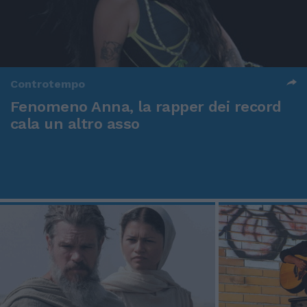
Controtempo
Fenomeno Anna, la rapper dei record
cala un altro asso