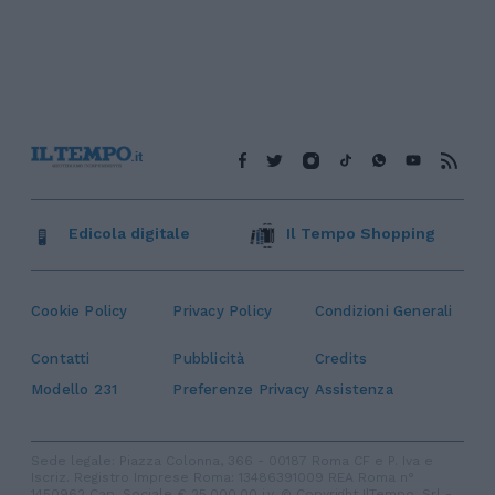
Edicola digitale
Il Tempo Shopping
Cookie Policy
Privacy Policy
Condizioni Generali
Contatti
Pubblicità
Credits
Modello 231
Preferenze Privacy
Assistenza
Sede legale: Piazza Colonna, 366 - 00187 Roma CF e P. Iva e
Iscriz. Registro Imprese Roma: 13486391009 REA Roma n°
1450962 Cap. Sociale € 25.000,00 i.v. © Copyright IlTempo. Srl -