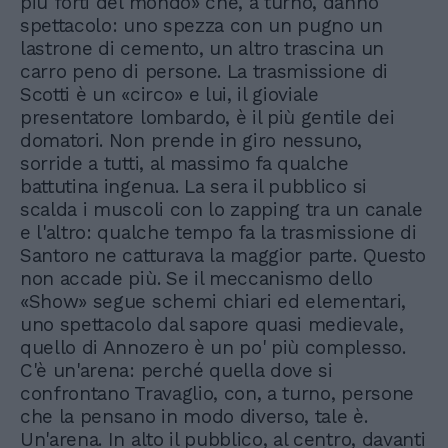
più forti del mondo» che, a turno, danno
spettacolo: uno spezza con un pugno un
lastrone di cemento, un altro trascina un
carro peno di persone. La trasmissione di
Scotti è un «circo» e lui, il gioviale
presentatore lombardo, è il più gentile dei
domatori. Non prende in giro nessuno,
sorride a tutti, al massimo fa qualche
battutina ingenua. La sera il pubblico si
scalda i muscoli con lo zapping tra un canale
e l'altro: qualche tempo fa la trasmissione di
Santoro ne catturava la maggior parte. Questo
non accade più. Se il meccanismo dello
«Show» segue schemi chiari ed elementari,
uno spettacolo dal sapore quasi medievale,
quello di Annozero è un po' più complesso.
C'è un'arena: perché quella dove si
confrontano Travaglio, con, a turno, persone
che la pensano in modo diverso, tale è.
Un'arena. In alto il pubblico, al centro, davanti