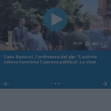
00:00
00:29
Caso Ranucci, l'ordinanza del gip: "Lavitola
voleva favorirne l'ascesa politica". Le chat